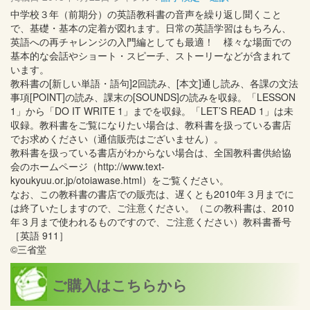
中学校３年（前期分）の英語教科書の音声を繰り返し聞くこと
で、基礎・基本の定着が図れます。日常の英語学習はもちろん、
英語への再チャレンジの入門編としても最適！ 様々な場面での
基本的な会話やショート・スピーチ、ストーリーなどが含まれて
います。
教科書の[新しい単語・語句]2回読み、[本文]通し読み、各課の文法
事項[POINT]の読み、課末の[SOUNDS]の読みを収録。「LESSON
1」から「DO IT WRITE 1」までを収録。「LET’S READ 1」は未
収録。教科書をご覧になりたい場合は、教科書を扱っている書店
でお求めください（通信販売はございません）。
教科書を扱っている書店がわからない場合は、全国教科書供給協
会のホームページ（http://www.text-
kyoukyuu.or.jp/otoiawase.html）をご覧ください。
なお、この教科書の書店での販売は、遅くとも2010年３月までに
は終了いたしますので、ご注意ください。（この教科書は、2010
年３月まで使われるものですので、ご注意ください）教科書番号
［英語 911］
©三省堂
ご購入はこちらから