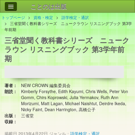
ことのは出版
トップページ
資格・検定
語学検定・通訳
作品
事業案内
三省堂聞く教科書シリーズ ニュークラウン リスニングブック 第3学
年前期
会社情報
三省堂聞く教科書シリーズ ニューク
お問い合わせ
ラウン リスニングブック 第3学年前
期
検索
著者：
NEW CROWN 編集委員会
朗読：
Kimberly Forsythe, Edith Kayumi, Chris Wells, Peter Von
Gomm, Chirs Koprowski, Julia Yermakov, Ruth Ann
Morizumi, Matt Lagan, Michael Naishtut, Deirdre Ikeda,
Nicky Faint, Dean Harrington, 高橋公子
出版：
三省堂
収録：
掲載日
2013年4月22日
ジャンル：
語学検定・通訳