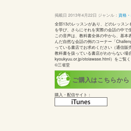
掲載日
2013年4月22日
ジャンル：
資格・
全部13のレッスンがあり、どのレッスンも、
を学び、さらにそれを実際の会話の中で
この音声は、教科書全体の中から、基本表現を
んだ自然な会話の例のコーナー「Chall
っている書店でお求めください（通信販
教科書を扱っている書店がわからない場合は、全
kyoukyuu.or.jp/otoiawase.html）を
©三省堂
ご購入はこちらから
購入・配信サイト：