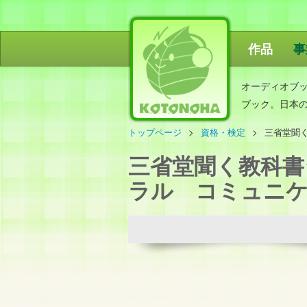
作品
事
ことのは出
オーディオブ
ブック。日本
トップページ
資格・検定
三省堂聞く
三省堂聞く教科書
ラル コミュニケーシ