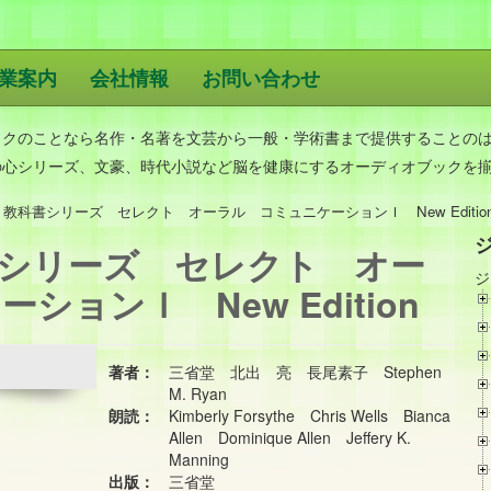
業案内
会社情報
お問い合わせ
版
ックのことなら名作・名著を文芸から一般・学術書まで提供することの
の心シリーズ、文豪、時代小説など脳を健康にするオーディオブックを
教科書シリーズ セレクト オーラル コミュニケーションＩ New Editio
シリーズ セレクト オー
ジ
ョンＩ New Edition
著者：
三省堂 北出 亮 長尾素子 Stephen
M. Ryan
朗読：
Kimberly Forsythe Chris Wells Bianca
Allen Dominique Allen Jeffery K.
Manning
出版：
三省堂