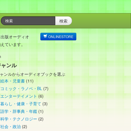
検索
は出版オーディオ
ONLINESTORE
揃えています。
n
ジャンル
ャンルからオーディオブックを選ぶ
絵本・児童書
(11)
コミック・ラノベ・BL
(7)
エンターテイメント
(6)
暮らし・健康・子育て
(3)
語学・辞事典・年鑑
(1)
科学・テクノロジー
(2)
社会・政治
(2)