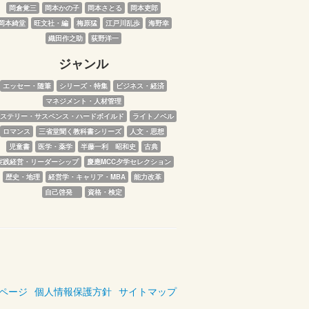
岡倉覚三
岡本かの子
岡本さとる
岡本吏郎
岡本綺堂
旺文社・編
梅原猛
江戸川乱歩
海野幸
織田作之助
荻野洋一
ジャンル
エッセー・随筆
シリーズ・特集
ビジネス・経済
マネジメント・人材管理
ステリー・サスペンス・ハードボイルド
ライトノベル
ロマンス
三省堂聞く教科書シリーズ
人文・思想
児童書
医学・薬学
半藤一利　昭和史
古典
実践経営・リーダーシップ
慶應MCC夕学セレクション
歴史・地理
経営学・キャリア・MBA
能力改革
自己啓発　
資格・検定
ページ
個人情報保護方針
サイトマップ