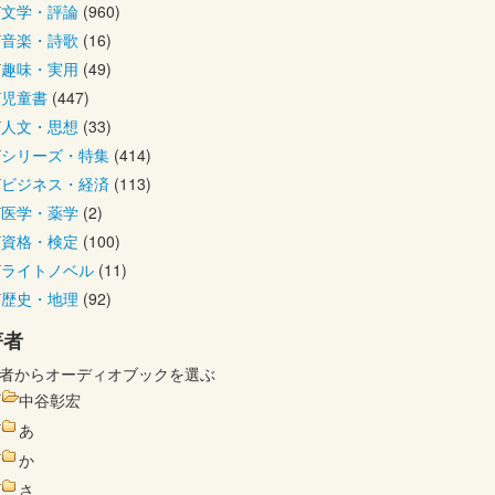
文学・評論
(960)
音楽・詩歌
(16)
趣味・実用
(49)
児童書
(447)
人文・思想
(33)
シリーズ・特集
(414)
ビジネス・経済
(113)
医学・薬学
(2)
資格・検定
(100)
ライトノベル
(11)
歴史・地理
(92)
著者
者からオーディオブックを選ぶ
中谷彰宏
あ
か
さ