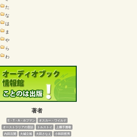
た
な
は
ま
や
ら
わ
著者
E・T・A・ホフマン
オスカー・ワイルド
オーストラリアの昔話
トルストイ
上横手雅敬
内田百閒
大城立裕
大田さなえ
小和田哲男