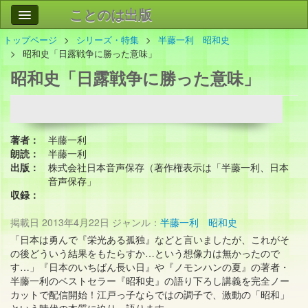
ことのは出版
トップページ
シリーズ・特集
半藤一利 昭和史
作品
事業案内
昭和史「日露戦争に勝った意味」
昭和史「日露戦争に勝った意味」
会社情報
お問い合わせ
検索
著者：
半藤一利
朗読：
半藤一利
出版：
株式会社日本音声保存（著作権表示は「半藤一利、日本
音声保存」
収録：
掲載日
2013年4月22日
ジャンル：
半藤一利 昭和史
「日本は勇んで『栄光ある孤独』などと言いましたが、これがそ
の後どういう結果をもたらすか…という想像力は無かったので
す…」『日本のいちばん長い日』や『ノモンハンの夏』の著者・
半藤一利のベストセラー『昭和史』の語り下ろし講義を完全ノー
カットで配信開始！江戸っ子ならではの調子で、激動の「昭和」