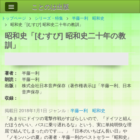
ことのは出版
トップページ
シリーズ・特集
半藤一利 昭和史
作品
事業案内
昭和史「[むすび] 昭和史二十年の教訓」
昭和史「[むすび] 昭和史二十年の教
会社情報
訓」
お問い合わせ
検索
著者：
半藤一利
朗読：
半藤一利
出版：
株式会社日本音声保存（著作権表示は「半藤一利、日本
音声保存」
収録：
掲載日
2018年1月1日
ジャンル：
半藤一利 昭和史
「あまりにドイツの電撃作戦がすばらしいので、『ドイツと組ん
だほうがいい、バスに乗り遅れるな』という、実に単純明快な理
屈で結んでしまったのです…。」『日本のいちばん長い日』や
『ノモンハンの夏』の著者・半藤一利のベストセラー『昭和史』