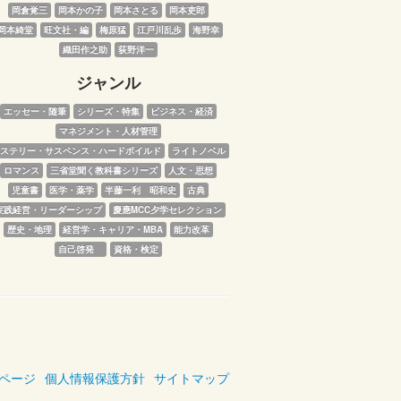
岡倉覚三
岡本かの子
岡本さとる
岡本吏郎
岡本綺堂
旺文社・編
梅原猛
江戸川乱歩
海野幸
織田作之助
荻野洋一
ジャンル
エッセー・随筆
シリーズ・特集
ビジネス・経済
マネジメント・人材管理
ステリー・サスペンス・ハードボイルド
ライトノベル
ロマンス
三省堂聞く教科書シリーズ
人文・思想
児童書
医学・薬学
半藤一利　昭和史
古典
実践経営・リーダーシップ
慶應MCC夕学セレクション
歴史・地理
経営学・キャリア・MBA
能力改革
自己啓発　
資格・検定
ページ
個人情報保護方針
サイトマップ