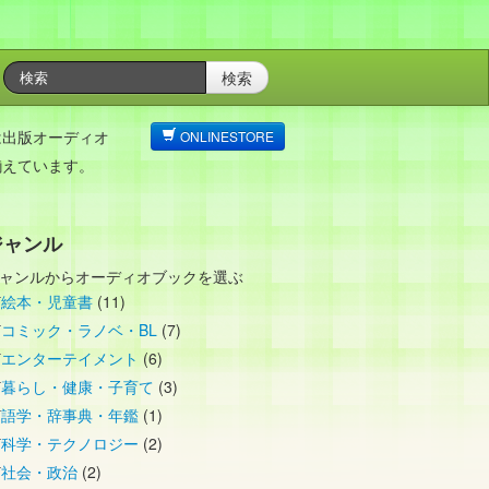
検索
は出版オーディオ
ONLINESTORE
揃えています。
ジャンル
ャンルからオーディオブックを選ぶ
絵本・児童書
(11)
コミック・ラノベ・BL
(7)
エンターテイメント
(6)
暮らし・健康・子育て
(3)
語学・辞事典・年鑑
(1)
科学・テクノロジー
(2)
社会・政治
(2)