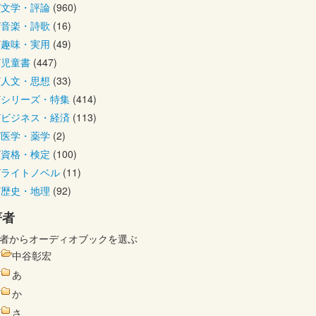
文学・評論
(960)
音楽・詩歌
(16)
趣味・実用
(49)
児童書
(447)
人文・思想
(33)
シリーズ・特集
(414)
ビジネス・経済
(113)
医学・薬学
(2)
資格・検定
(100)
ライトノベル
(11)
歴史・地理
(92)
著者
者からオーディオブックを選ぶ
中谷彰宏
あ
か
さ