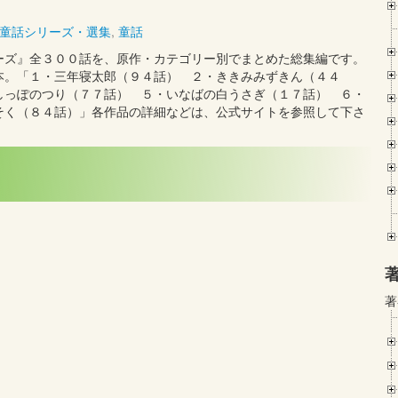
童話シリーズ・選集
,
童話
ーズ』全３００話を、原作・カテゴリー別でまとめた総集編です。
本。「１・三年寝太郎（９４話） ２・ききみみずきん（４４
しっぽのつり（７７話） ５・いなばの白うさぎ（１７話） ６・
そく（８４話）」各作品の詳細などは、公式サイトを参照して下さ
著