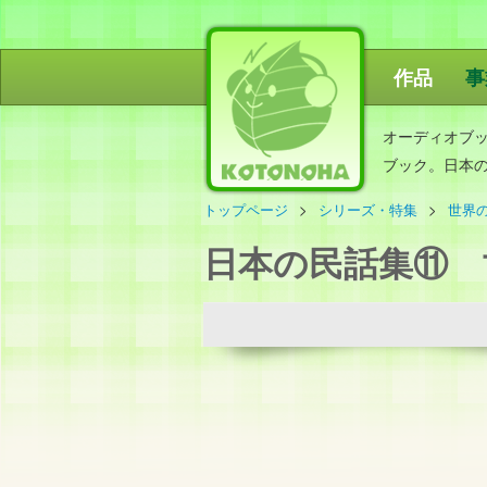
作品
事
ことのは出
オーディオブ
ブック。日本
トップページ
シリーズ・特集
世界
日本の民話集⑪ 