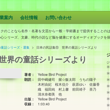
業案内
会社情報
お問い合わせ
版
ックのことなら名作・名著を文芸から一般・学術書まで提供することの
の心シリーズ、文豪、時代小説など脳を健康にするオーディオブックを
の童話シリーズ・選集
日本の民話集⑪ 世界の童話シリーズより
世界の童話シリーズより
ジ
著者：
Yellow Bird Project
朗読：
田中嶋健司 握☆飯太郎 うちの陽子
木村由妃 桜木信介 萩原ゆい 佐藤香
織 福田純 村上馨 前田靖子 茶乃
清水奈都美 他
出版：
Yellow Bird Project
収録：
1:03:40