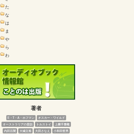
た
な
は
ま
や
ら
わ
著者
E・T・A・ホフマン
オスカー・ワイルド
オーストラリアの昔話
トルストイ
上横手雅敬
内田百閒
大城立裕
大田さなえ
小和田哲男