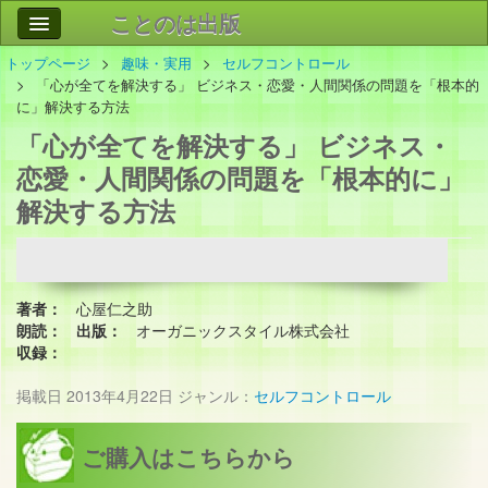
ことのは出版
トップページ
趣味・実用
セルフコントロール
作品
事業案内
「心が全てを解決する」 ビジネス・恋愛・人間関係の問題を「根本的
に」解決する方法
会社情報
「心が全てを解決する」 ビジネス・
お問い合わせ
恋愛・人間関係の問題を「根本的に」
解決する方法
検索
著者：
心屋仁之助
朗読：
出版：
オーガニックスタイル株式会社
収録：
掲載日
2013年4月22日
ジャンル：
セルフコントロール
ご購入はこちらから