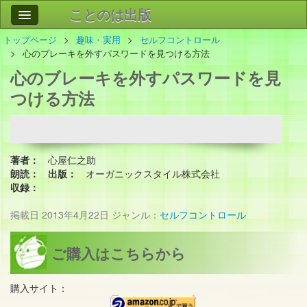
ことのは出版
トップページ
趣味・実用
セルフコントロール
作品
事業案内
心のブレーキを外すパスワードを見つける方法
心のブレーキを外すパスワードを見
会社情報
つける方法
お問い合わせ
検索
著者：
心屋仁之助
朗読：
出版：
オーガニックスタイル株式会社
収録：
掲載日
2013年4月22日
ジャンル：
セルフコントロール
ご購入はこちらから
購入サイト：