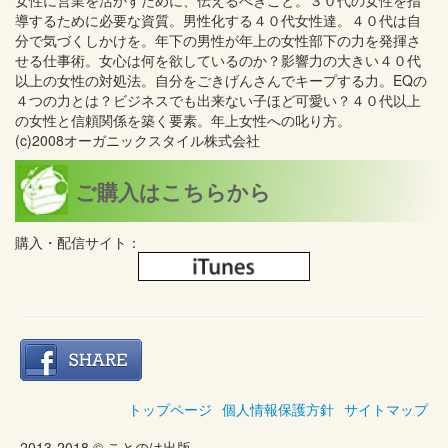
女性に営業を活かすために、伝えるべきこと。３０代の女性を指
導するために必要な資質。男性化する４０代女性達。４０代は自
分で気づくしかけを。年下の男性が年上の女性部下の力を発揮さ
せる仕事術。女心は何を欲しているのか？影響力の大きい４０代
以上の女性の対処法。自分をごきげんさんでキープする力。EQの
４つの力とは？ビジネスでも出来ない子ほど可愛い？４０代以上
の女性と信頼関係を築く要素。年上女性への叱り方。
(c)2008オーガニックスタイル株式会社
ご購入はこちらから
購入・配信サイト：
トップページ
個人情報保護方針
サイトマップ
2013-2018 © ことのは出版