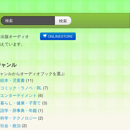
検索
は出版オーディオ
ONLINESTORE
揃えています。
ジャンル
ャンルからオーディオブックを選ぶ
絵本・児童書
(11)
コミック・ラノベ・BL
(7)
エンターテイメント
(6)
暮らし・健康・子育て
(3)
語学・辞事典・年鑑
(1)
科学・テクノロジー
(2)
社会・政治
(2)