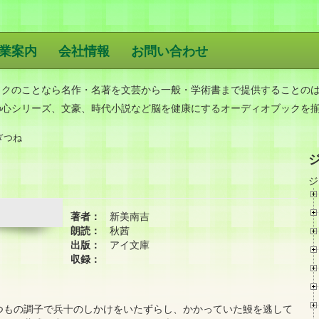
業案内
会社情報
お問い合わせ
版
ックのことなら名作・名著を文芸から一般・学術書まで提供することの
の心シリーズ、文豪、時代小説など脳を健康にするオーディオブックを
ぎつね
ジ
著者：
新美南吉
朗読：
秋茜
出版：
アイ文庫
収録：
つもの調子で兵十のしかけをいたずらし、かかっていた鰻を逃して