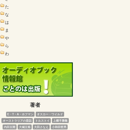
た
な
は
ま
や
ら
わ
著者
E・T・A・ホフマン
オスカー・ワイルド
オーストラリアの昔話
トルストイ
上横手雅敬
内田百閒
大城立裕
大田さなえ
小和田哲男