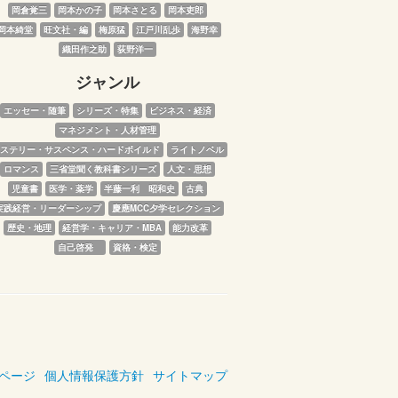
岡倉覚三
岡本かの子
岡本さとる
岡本吏郎
岡本綺堂
旺文社・編
梅原猛
江戸川乱歩
海野幸
織田作之助
荻野洋一
ジャンル
エッセー・随筆
シリーズ・特集
ビジネス・経済
マネジメント・人材管理
ステリー・サスペンス・ハードボイルド
ライトノベル
ロマンス
三省堂聞く教科書シリーズ
人文・思想
児童書
医学・薬学
半藤一利　昭和史
古典
実践経営・リーダーシップ
慶應MCC夕学セレクション
歴史・地理
経営学・キャリア・MBA
能力改革
自己啓発　
資格・検定
ページ
個人情報保護方針
サイトマップ