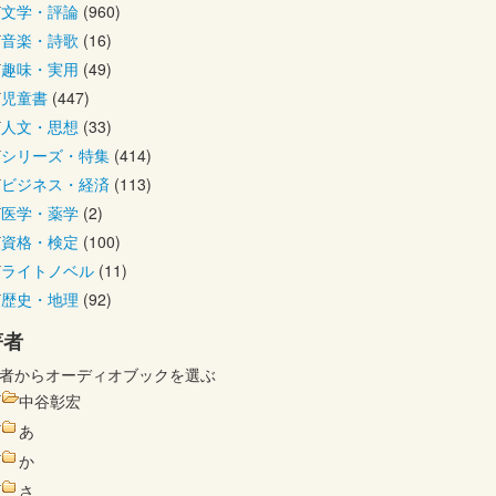
文学・評論
(960)
音楽・詩歌
(16)
趣味・実用
(49)
児童書
(447)
人文・思想
(33)
シリーズ・特集
(414)
ビジネス・経済
(113)
医学・薬学
(2)
資格・検定
(100)
ライトノベル
(11)
歴史・地理
(92)
著者
者からオーディオブックを選ぶ
中谷彰宏
あ
か
さ