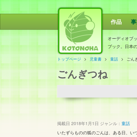
作品
事
ことのは出
オーディオブ
ブック。日本
トップページ
児童書
童話
ごん
ごんぎつね
掲載日
2018年1月1日
ジャンル：
童話
いたずらものの狐のごんは、ある日、い