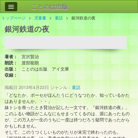
ことのは出版
トップページ
児童書
童話
銀河鉄道の夜
作品
事業案内
銀河鉄道の夜
会社情報
お問い合わせ
著者：
宮沢賢治
検索
朗読：
渡部龍朗
出版：
ことのは出版 アイ文庫
収録：
掲載日
2013年4月22日
ジャンル：
童話
「どなたか、ポーセがほんたうにどうなつたか、知っているかた
はありませんか。・・」
妹トシを喪ったとき賢治が記した一文です。『銀河鉄道の夜』。
このふるい物語がこんなにもせまってくるのは、源にあったもの
が、この万人が一生のうちに一度は持つだろう疑問であったから
かもしれません。
そして、このうつくしいものがたりが未完で終わったのも。