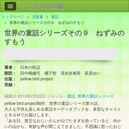
ことのは出版
トップページ
児童書
童話
作品
事業案内
世界の童話シリーズその９ ねずみのすもう
世界の童話シリーズその９ ねずみの
会社情報
すもう
お問い合わせ
検索
著者：
日本の民話
朗読：
田中嶋健司 橘千智 清水奈都美 萩原ゆい
出版：
yellow bird project
収録：
掲載日
2013年2月22日
ジャンル：
童話
,
世界の童話シリーズ
yellow bird project制作、世界の童話シリーズ第９話。
大人も子供も楽しめる童話オーディオブックを、多彩なキャスト
とＢＧＭでお届けします。
『ある日、貧乏なおじいさんが山でたきぎを拾っていると、向か
いの山から、奇妙な声が聞こえてきました。不思議に思ったおじ