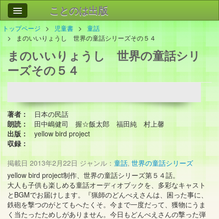
ことのは出版
トップページ
児童書
童話
作品
事業案内
まのいいりょうし 世界の童話シリーズその５４
まのいいりょうし 世界の童話シリ
会社情報
ーズその５４
お問い合わせ
検索
著者：
日本の民話
朗読：
田中嶋健司 握☆飯太郎 福田純 村上馨
出版：
yellow bird project
収録：
掲載日
2013年2月22日
ジャンル：
童話
,
世界の童話シリーズ
yellow bird project制作、世界の童話シリーズ第５４話。
大人も子供も楽しめる童話オーディオブックを、多彩なキャスト
とBGMでお届けします。『猟師のどんべえさんは、困った事に、
鉄砲を撃つのがとてもへたくそ。今まで一度だって、獲物にうま
く当たったためしがありません。今日もどんべえさんの撃った弾