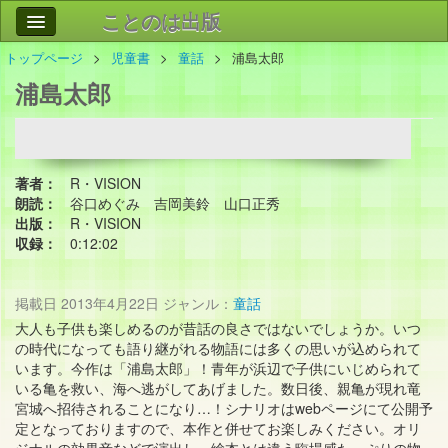
ことのは出版
トップページ
児童書
童話
浦島太郎
作品
事業案内
浦島太郎
会社情報
お問い合わせ
著者：
R・VISION
検索
朗読：
谷口めぐみ 吉岡美鈴 山口正秀
出版：
R・VISION
収録：
0:12:02
掲載日
2013年4月22日
ジャンル：
童話
大人も子供も楽しめるのが昔話の良さではないでしょうか。いつ
の時代になっても語り継がれる物語には多くの思いが込められて
います。今作は「浦島太郎」！青年が浜辺で子供にいじめられて
いる亀を救い、海へ逃がしてあげました。数日後、親亀が現れ竜
宮城へ招待されることになり…！シナリオはwebページにて公開予
定となっておりますので、本作と併せてお楽しみください。オリ