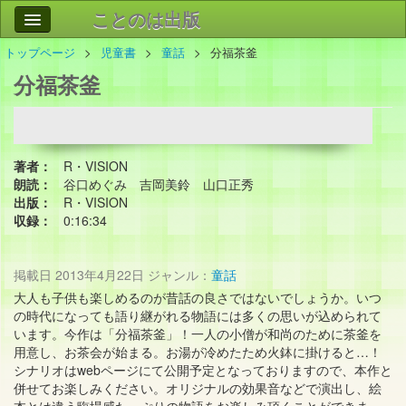
ことのは出版
トップページ
児童書
童話
分福茶釜
作品
事業案内
分福茶釜
会社情報
お問い合わせ
著者：
R・VISION
検索
朗読：
谷口めぐみ 吉岡美鈴 山口正秀
出版：
R・VISION
収録：
0:16:34
掲載日
2013年4月22日
ジャンル：
童話
大人も子供も楽しめるのが昔話の良さではないでしょうか。いつ
の時代になっても語り継がれる物語には多くの思いが込められて
います。今作は「分福茶釜」！一人の小僧が和尚のために茶釜を
用意し、お茶会が始まる。お湯が冷めたため火鉢に掛けると…！
シナリオはwebページにて公開予定となっておりますので、本作と
併せてお楽しみください。オリジナルの効果音などで演出し、絵