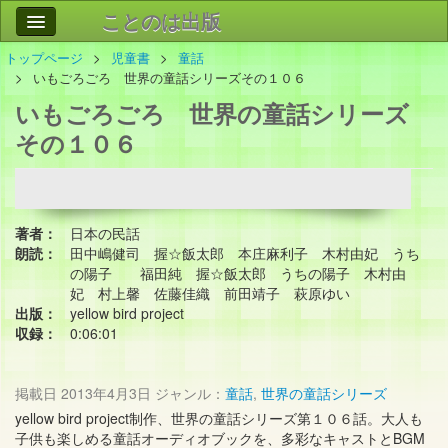
ことのは出版
トップページ
児童書
童話
作品
事業案内
いもごろごろ 世界の童話シリーズその１０６
いもごろごろ 世界の童話シリーズ
会社情報
その１０６
お問い合わせ
検索
著者：
日本の民話
朗読：
田中嶋健司 握☆飯太郎 本庄麻利子 木村由妃 うち
の陽子 福田純 握☆飯太郎 うちの陽子 木村由
妃 村上馨 佐藤佳織 前田靖子 萩原ゆい
出版：
yellow bird project
収録：
0:06:01
掲載日
2013年4月3日
ジャンル：
童話
,
世界の童話シリーズ
yellow bird project制作、世界の童話シリーズ第１０６話。大人も
子供も楽しめる童話オーディオブックを、多彩なキャストとBGM