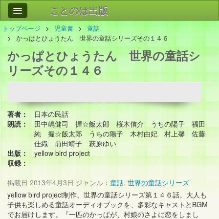
ことのは出版
トップページ
児童書
童話
作品
事業案内
かっぱとひょうたん 世界の童話シリーズその１４６
かっぱとひょうたん 世界の童話シ
会社情報
リーズその１４６
お問い合わせ
検索
著者：
日本の民話
朗読：
田中嶋健司 握☆飯太郎 桜木信介 うちの陽子 福田
純 握☆飯太郎 うちの陽子 木村由妃 村上馨 佐藤
佳織 前田靖子 萩原ゆい
出版：
yellow bird project
収録：
掲載日
2013年4月3日
ジャンル：
童話
,
世界の童話シリーズ
yellow bird project制作、世界の童話シリーズ第１４６話。大人も
子供も楽しめる童話オーディオブックを、多彩なキャストとBGM
でお届けします。『一匹のかっぱが、村娘のさよに恋をしまし