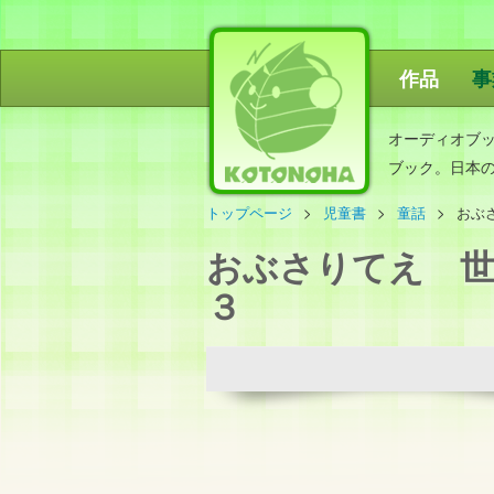
作品
事
ことのは出
オーディオブ
ブック。日本
トップページ
児童書
童話
おぶ
おぶさりてえ 世
３