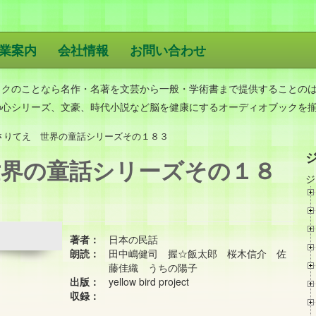
業案内
会社情報
お問い合わせ
版
ックのことなら名作・名著を文芸から一般・学術書まで提供することの
の心シリーズ、文豪、時代小説など脳を健康にするオーディオブックを
さりてえ 世界の童話シリーズその１８３
界の童話シリーズその１８
ジ
著者：
日本の民話
朗読：
田中嶋健司 握☆飯太郎 桜木信介 佐
藤佳織 うちの陽子
出版：
yellow bird project
収録：