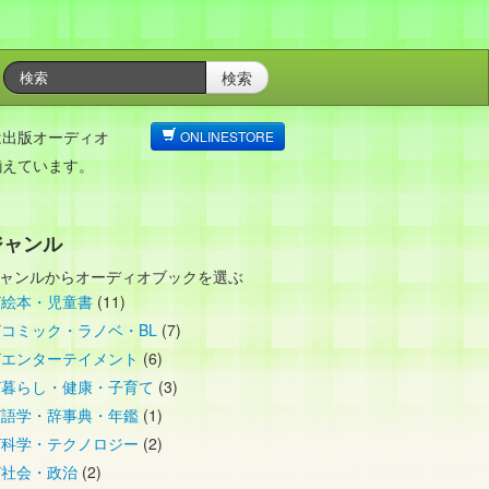
検索
は出版オーディオ
ONLINESTORE
揃えています。
ジャンル
ャンルからオーディオブックを選ぶ
絵本・児童書
(11)
コミック・ラノベ・BL
(7)
エンターテイメント
(6)
暮らし・健康・子育て
(3)
語学・辞事典・年鑑
(1)
科学・テクノロジー
(2)
社会・政治
(2)