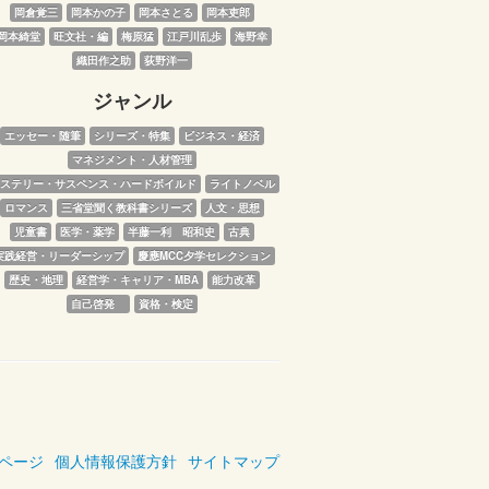
岡倉覚三
岡本かの子
岡本さとる
岡本吏郎
岡本綺堂
旺文社・編
梅原猛
江戸川乱歩
海野幸
織田作之助
荻野洋一
ジャンル
エッセー・随筆
シリーズ・特集
ビジネス・経済
マネジメント・人材管理
ステリー・サスペンス・ハードボイルド
ライトノベル
ロマンス
三省堂聞く教科書シリーズ
人文・思想
児童書
医学・薬学
半藤一利　昭和史
古典
実践経営・リーダーシップ
慶應MCC夕学セレクション
歴史・地理
経営学・キャリア・MBA
能力改革
自己啓発　
資格・検定
ページ
個人情報保護方針
サイトマップ