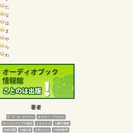
た
な
は
ま
や
ら
わ
著者
E・T・A・ホフマン
オスカー・ワイルド
オーストラリアの昔話
トルストイ
上横手雅敬
内田百閒
大城立裕
大田さなえ
小和田哲男