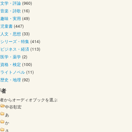
文学・評論
(960)
音楽・詩歌
(16)
趣味・実用
(49)
児童書
(447)
人文・思想
(33)
シリーズ・特集
(414)
ビジネス・経済
(113)
医学・薬学
(2)
資格・検定
(100)
ライトノベル
(11)
歴史・地理
(92)
著者
者からオーディオブックを選ぶ
中谷彰宏
あ
か
さ