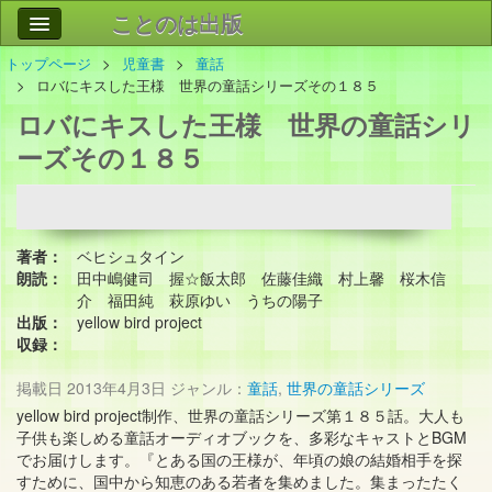
ことのは出版
トップページ
児童書
童話
作品
事業案内
ロバにキスした王様 世界の童話シリーズその１８５
ロバにキスした王様 世界の童話シリ
会社情報
ーズその１８５
お問い合わせ
検索
著者：
ベヒシュタイン
朗読：
田中嶋健司 握☆飯太郎 佐藤佳織 村上馨 桜木信
介 福田純 萩原ゆい うちの陽子
出版：
yellow bird project
収録：
掲載日
2013年4月3日
ジャンル：
童話
,
世界の童話シリーズ
yellow bird project制作、世界の童話シリーズ第１８５話。大人も
子供も楽しめる童話オーディオブックを、多彩なキャストとBGM
でお届けします。『とある国の王様が、年頃の娘の結婚相手を探
すために、国中から知恵のある若者を集めました。集まったたく