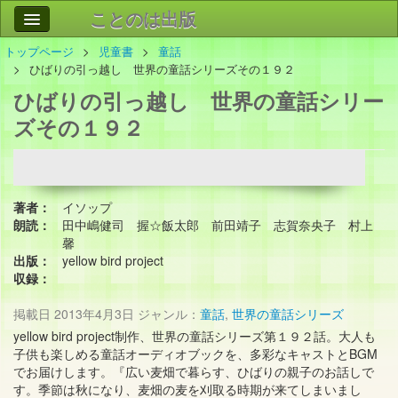
ことのは出版
トップページ
児童書
童話
作品
事業案内
ひばりの引っ越し 世界の童話シリーズその１９２
ひばりの引っ越し 世界の童話シリー
会社情報
ズその１９２
お問い合わせ
検索
著者：
イソップ
朗読：
田中嶋健司 握☆飯太郎 前田靖子 志賀奈央子 村上
馨
出版：
yellow bird project
収録：
掲載日
2013年4月3日
ジャンル：
童話
,
世界の童話シリーズ
yellow bird project制作、世界の童話シリーズ第１９２話。大人も
子供も楽しめる童話オーディオブックを、多彩なキャストとBGM
でお届けします。『広い麦畑で暮らす、ひばりの親子のお話しで
す。季節は秋になり、麦畑の麦を刈取る時期が来てしまいまし