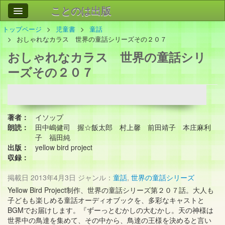
ことのは出版
トップページ
児童書
童話
作品
事業案内
おしゃれなカラス 世界の童話シリーズその２０７
おしゃれなカラス 世界の童話シリ
会社情報
ーズその２０７
お問い合わせ
検索
著者：
イソップ
朗読：
田中嶋健司 握☆飯太郎 村上馨 前田靖子 本庄麻利
子 福田純
出版：
yellow bird project
収録：
掲載日
2013年4月3日
ジャンル：
童話
,
世界の童話シリーズ
Yellow Bird Project制作、世界の童話シリーズ第２０７話。大人も
子どもも楽しめる童話オーディオブックを、多彩なキャストと
BGMでお届けします。『ずーっとむかしの大むかし。天の神様は
世界中の鳥達を集めて、その中から、鳥達の王様を決めると言い