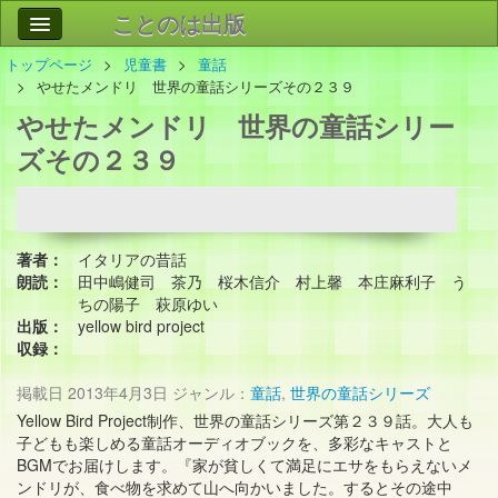
ことのは出版
トップページ
児童書
童話
作品
事業案内
やせたメンドリ 世界の童話シリーズその２３９
やせたメンドリ 世界の童話シリー
会社情報
ズその２３９
お問い合わせ
検索
著者：
イタリアの昔話
朗読：
田中嶋健司 茶乃 桜木信介 村上馨 本庄麻利子 う
ちの陽子 萩原ゆい
出版：
yellow bird project
収録：
掲載日
2013年4月3日
ジャンル：
童話
,
世界の童話シリーズ
Yellow Bird Project制作、世界の童話シリーズ第２３９話。大人も
子どもも楽しめる童話オーディオブックを、多彩なキャストと
BGMでお届けします。『家が貧しくて満足にエサをもらえないメ
ンドリが、食べ物を求めて山へ向かいました。するとその途中