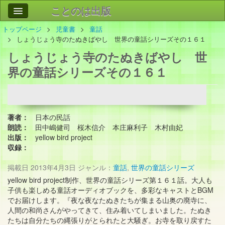
ことのは出版
トップページ
児童書
童話
作品
事業案内
しょうじょう寺のたぬきばやし 世界の童話シリーズその１６１
しょうじょう寺のたぬきばやし 世
会社情報
界の童話シリーズその１６１
お問い合わせ
検索
著者：
日本の民話
朗読：
田中嶋健司 桜木信介 本庄麻利子 木村由妃
出版：
yellow bird project
収録：
掲載日
2013年4月3日
ジャンル：
童話
,
世界の童話シリーズ
yellow bird project制作、世界の童話シリーズ第１６１話。大人も
子供も楽しめる童話オーディオブックを、多彩なキャストとBGM
でお届けします。『夜な夜なたぬきたちが集まる山奥の廃寺に、
人間の和尚さんがやってきて、住み着いてしまいました。たぬき
たちは自分たちの縄張りがとられたと大騒ぎ。お寺を取り戻すた