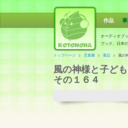
作品
事
ことのは出
オーディオブ
ブック。日本
トップページ
児童書
童話
風の
風の神様と子ども
その１６４