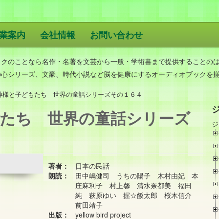
業案内
会社情報
お問い合わせ
版
ックのことなら名作・名著を文芸から一般・学術書まで提供することの
の心シリーズ、文豪、時代小説など脳を健康にするオーディオブックを
神様と子どもたち 世界の童話シリーズその１６４
たち 世界の童話シリーズ
ジ
著者：
日本の民話
朗読：
田中嶋健司 うちの陽子 木村由妃 本
庄麻利子 村上馨 清水奈都美 福田
純 萩原ゆい 握☆飯太郎 桜木信介
前田靖子
出版：
yellow bird project