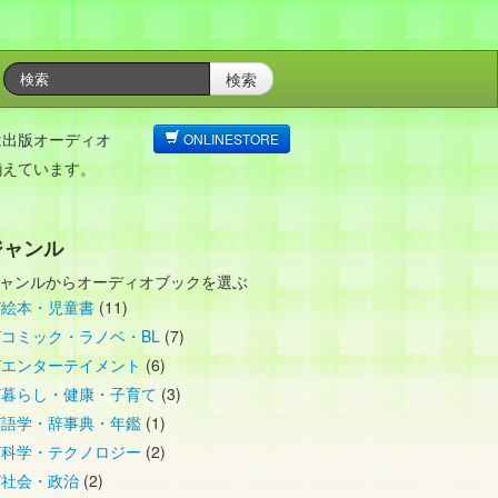
検索
は出版オーディオ
ONLINESTORE
揃えています。
ジャンル
ャンルからオーディオブックを選ぶ
絵本・児童書
(11)
コミック・ラノベ・BL
(7)
エンターテイメント
(6)
暮らし・健康・子育て
(3)
語学・辞事典・年鑑
(1)
科学・テクノロジー
(2)
社会・政治
(2)