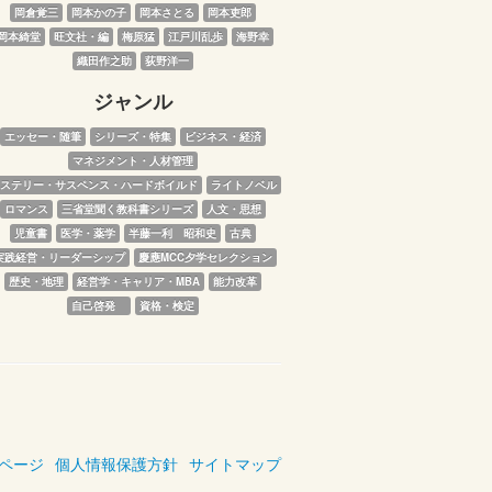
岡倉覚三
岡本かの子
岡本さとる
岡本吏郎
岡本綺堂
旺文社・編
梅原猛
江戸川乱歩
海野幸
織田作之助
荻野洋一
ジャンル
エッセー・随筆
シリーズ・特集
ビジネス・経済
マネジメント・人材管理
ステリー・サスペンス・ハードボイルド
ライトノベル
ロマンス
三省堂聞く教科書シリーズ
人文・思想
児童書
医学・薬学
半藤一利　昭和史
古典
実践経営・リーダーシップ
慶應MCC夕学セレクション
歴史・地理
経営学・キャリア・MBA
能力改革
自己啓発　
資格・検定
ページ
個人情報保護方針
サイトマップ