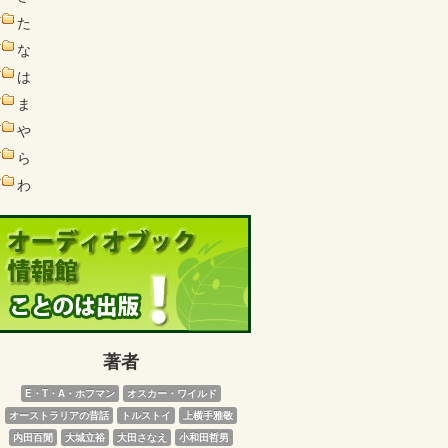
た
な
は
ま
や
ら
わ
著者
E・T・A・ホフマン
オスカー・ワイルド
オーストラリアの昔話
トルストイ
上横手雅敬
内田百閒
大城立裕
大田さなえ
小和田哲男