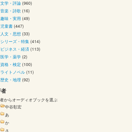
文学・評論
(960)
音楽・詩歌
(16)
趣味・実用
(49)
児童書
(447)
人文・思想
(33)
シリーズ・特集
(414)
ビジネス・経済
(113)
医学・薬学
(2)
資格・検定
(100)
ライトノベル
(11)
歴史・地理
(92)
著者
者からオーディオブックを選ぶ
中谷彰宏
あ
か
さ