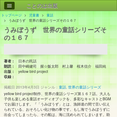
ことのは出版
トップページ
児童書
童話
作品
事業案内
うみぼうず 世界の童話シリーズその１６７
うみぼうず 世界の童話シリーズそ
会社情報
の１６７
お問い合わせ
検索
著者：
日本の民話
朗読：
田中嶋健司 握☆飯太郎 村上馨 桜木信介 福田純
出版：
yellow bird project
収録：
掲載日
2013年4月3日
ジャンル：
童話
,
世界の童話シリーズ
yellow bird project制作、世界の童話シリーズ第１６７話。大人も
子供も楽しめる童話オーディオブックを、多彩なキャストとBGM
でお届けします。『「うみぼうず」とは、漁師達の間で言い伝え
られている、おそろしい化け物の事です。もし海でうみぼうずに
出会ってしまったら、その船は、海に沈められてしまいます。助