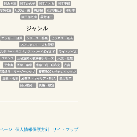
岡倉覚三
岡本かの子
岡本さとる
岡本吏郎
岡本綺堂
旺文社・編
梅原猛
江戸川乱歩
海野幸
織田作之助
荻野洋一
ジャンル
エッセー・随筆
シリーズ・特集
ビジネス・経済
マネジメント・人材管理
ステリー・サスペンス・ハードボイルド
ライトノベル
ロマンス
三省堂聞く教科書シリーズ
人文・思想
児童書
医学・薬学
半藤一利　昭和史
古典
実践経営・リーダーシップ
慶應MCC夕学セレクション
歴史・地理
経営学・キャリア・MBA
能力改革
自己啓発　
資格・検定
ページ
個人情報保護方針
サイトマップ