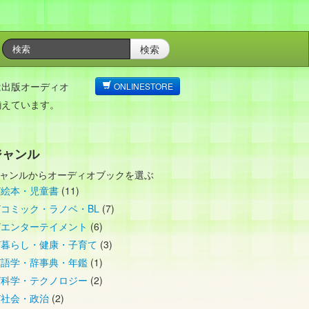
検索
は出版オーディオ
ONLINESTORE
揃えています。
ジャンル
ャンルからオーディオブックを選ぶ
絵本・児童書
(11)
コミック・ラノベ・BL
(7)
エンターテイメント
(6)
暮らし・健康・子育て
(3)
語学・辞事典・年鑑
(1)
科学・テクノロジー
(2)
社会・政治
(2)