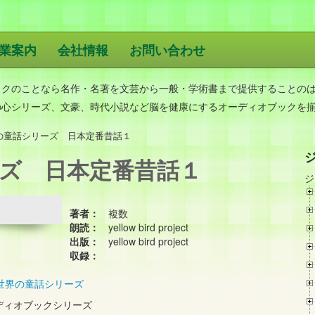
業案内
会社情報
お問い合わせ
版
ックのことなら名作・名著を文芸から一般・学術書まで提供することの
の心シリーズ、文豪、時代小説など脳を健康にするオーディオブックを
の童話シリーズ 日本定番昔話１
ズ 日本定番昔話１
ジ
著者：
複数
朗読：
yellow bird project
出版：
yellow bird project
収録：
世界の童話シリーズ
ディオブックシリーズ