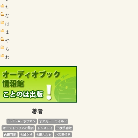
た
な
は
ま
や
ら
わ
著者
E・T・A・ホフマン
オスカー・ワイルド
オーストラリアの昔話
トルストイ
上横手雅敬
内田百閒
大城立裕
大田さなえ
小和田哲男