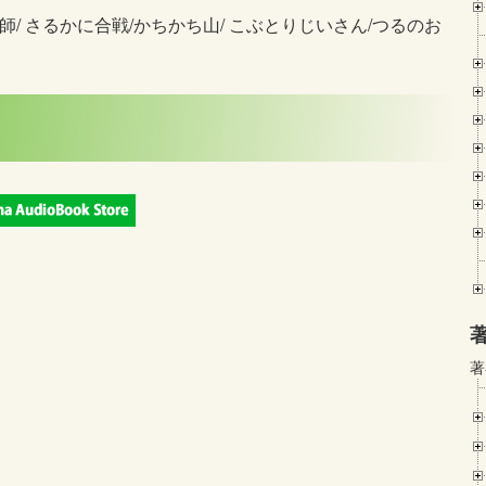
法師/ さるかに合戦/かちかち山/ こぶとりじいさん/つるのお
著