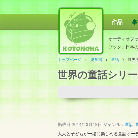
作品
事
ことのは出
オーディオブ
ブック。日本
トップページ
児童書
童話
世界
世界の童話シリー
掲載日
2014年3月19日
ジャンル：
童話
,
大人と子どもが一緒に楽しめる童話オー