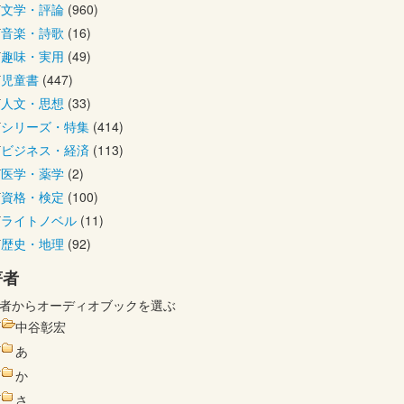
文学・評論
(960)
音楽・詩歌
(16)
趣味・実用
(49)
児童書
(447)
人文・思想
(33)
シリーズ・特集
(414)
ビジネス・経済
(113)
医学・薬学
(2)
資格・検定
(100)
ライトノベル
(11)
歴史・地理
(92)
著者
者からオーディオブックを選ぶ
中谷彰宏
あ
か
さ