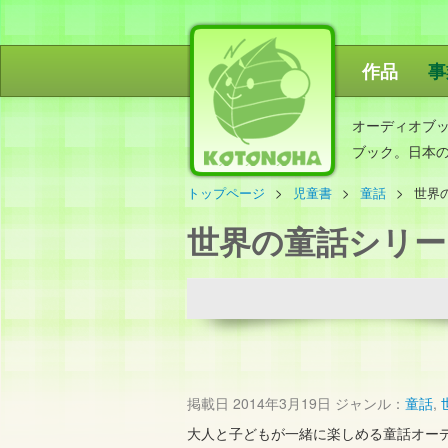
作品
事
ことのは出
オーディオブ
ブック。日本
トップページ
児童書
童話
世界
世界の童話シリー
掲載日
2014年3月19日
ジャンル：
童話
,
大人と子どもが一緒に楽しめる童話オー