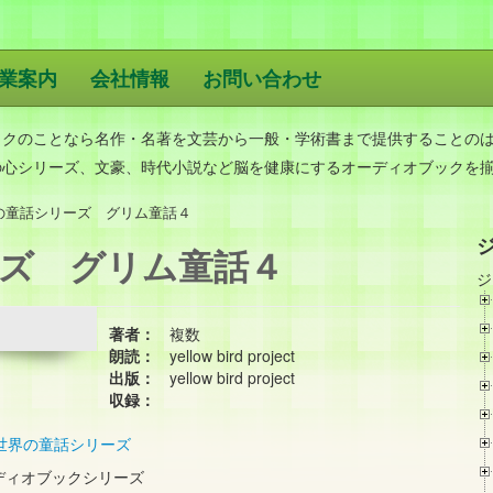
業案内
会社情報
お問い合わせ
版
ックのことなら名作・名著を文芸から一般・学術書まで提供することの
の心シリーズ、文豪、時代小説など脳を健康にするオーディオブックを
の童話シリーズ グリム童話４
ズ グリム童話４
ジ
著者：
複数
朗読：
yellow bird project
出版：
yellow bird project
収録：
世界の童話シリーズ
ディオブックシリーズ