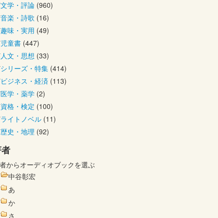
文学・評論
(960)
音楽・詩歌
(16)
趣味・実用
(49)
児童書
(447)
人文・思想
(33)
シリーズ・特集
(414)
ビジネス・経済
(113)
医学・薬学
(2)
資格・検定
(100)
ライトノベル
(11)
歴史・地理
(92)
著者
者からオーディオブックを選ぶ
中谷彰宏
あ
か
さ