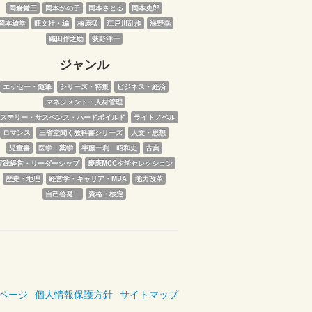
岡倉覚三
岡本かの子
岡本さとる
岡本吏郎
岡本綺堂
旺文社・編
梅原猛
江戸川乱歩
海野幸
織田作之助
荻野洋一
ジャンル
エッセー・随筆
シリーズ・特集
ビジネス・経済
マネジメント・人材管理
ステリー・サスペンス・ハードボイルド
ライトノベル
ロマンス
三省堂聞く教科書シリーズ
人文・思想
児童書
医学・薬学
半藤一利　昭和史
古典
実践経営・リーダーシップ
慶應MCC夕学セレクション
歴史・地理
経営学・キャリア・MBA
能力改革
自己啓発　
資格・検定
ページ
個人情報保護方針
サイトマップ