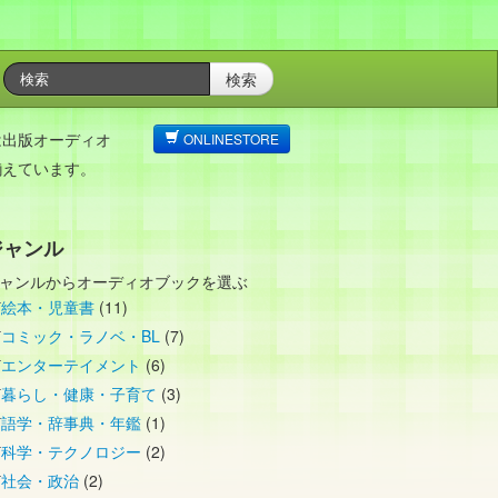
検索
は出版オーディオ
ONLINESTORE
揃えています。
ジャンル
ャンルからオーディオブックを選ぶ
絵本・児童書
(11)
コミック・ラノベ・BL
(7)
エンターテイメント
(6)
暮らし・健康・子育て
(3)
語学・辞事典・年鑑
(1)
科学・テクノロジー
(2)
社会・政治
(2)