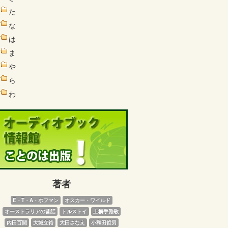
た
な
は
ま
や
ら
わ
著者
E・T・A・ホフマン
オスカー・ワイルド
オーストラリアの昔話
トルストイ
上横手雅敬
内田百閒
大城立裕
大田さなえ
小和田哲男