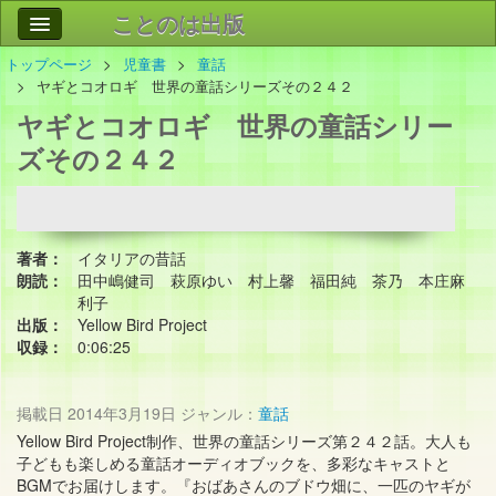
ことのは出版
トップページ
児童書
童話
作品
事業案内
ヤギとコオロギ 世界の童話シリーズその２４２
ヤギとコオロギ 世界の童話シリー
会社情報
ズその２４２
お問い合わせ
検索
著者：
イタリアの昔話
朗読：
田中嶋健司 萩原ゆい 村上馨 福田純 茶乃 本庄麻
利子
出版：
Yellow Bird Project
収録：
0:06:25
掲載日
2014年3月19日
ジャンル：
童話
Yellow Bird Project制作、世界の童話シリーズ第２４２話。大人も
子どもも楽しめる童話オーディオブックを、多彩なキャストと
BGMでお届けします。『おばあさんのブドウ畑に、一匹のヤギが