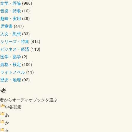
文学・評論
(960)
音楽・詩歌
(16)
趣味・実用
(49)
児童書
(447)
人文・思想
(33)
シリーズ・特集
(414)
ビジネス・経済
(113)
医学・薬学
(2)
資格・検定
(100)
ライトノベル
(11)
歴史・地理
(92)
著者
者からオーディオブックを選ぶ
中谷彰宏
あ
か
さ