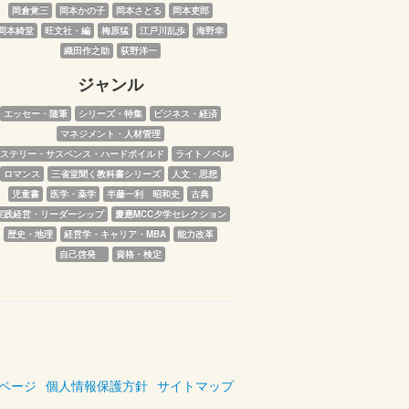
岡倉覚三
岡本かの子
岡本さとる
岡本吏郎
岡本綺堂
旺文社・編
梅原猛
江戸川乱歩
海野幸
織田作之助
荻野洋一
ジャンル
エッセー・随筆
シリーズ・特集
ビジネス・経済
マネジメント・人材管理
ステリー・サスペンス・ハードボイルド
ライトノベル
ロマンス
三省堂聞く教科書シリーズ
人文・思想
児童書
医学・薬学
半藤一利　昭和史
古典
実践経営・リーダーシップ
慶應MCC夕学セレクション
歴史・地理
経営学・キャリア・MBA
能力改革
自己啓発　
資格・検定
ページ
個人情報保護方針
サイトマップ