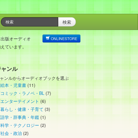
検索
は出版オーディオ
ONLINESTORE
揃えています。
ジャンル
ャンルからオーディオブックを選ぶ
絵本・児童書
(11)
コミック・ラノベ・BL
(7)
エンターテイメント
(6)
暮らし・健康・子育て
(3)
語学・辞事典・年鑑
(1)
科学・テクノロジー
(2)
社会・政治
(2)