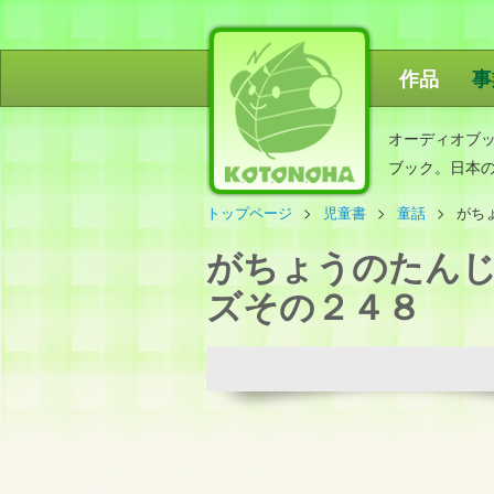
作品
事
ことのは出
オーディオブ
ブック。日本
トップページ
児童書
童話
がち
がちょうのたん
ズその２４８