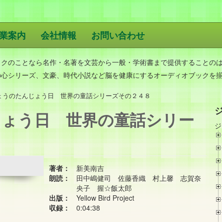
業案内
会社情報
お問い合わせ
版
ックのことなら名作・名著を文芸から一般・学術書まで提供することの
の心シリーズ、文豪、時代小説など脳を健康にするオーディオブックを
ょうのたんじょう日 世界の童話シリーズその２４８
じょう日 世界の童話シリー
ジ
著者：
新美南吉
朗読：
田中嶋健司 佐藤香織 村上馨 志賀奈
央子 握☆飯太郎
出版：
Yellow Bird Project
収録：
0:04:38