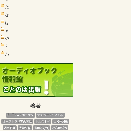
た
な
は
ま
や
ら
わ
著者
E・T・A・ホフマン
オスカー・ワイルド
オーストラリアの昔話
トルストイ
上横手雅敬
内田百閒
大城立裕
大田さなえ
小和田哲男