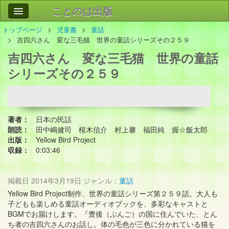
ことのは出版
トップページ
児童書
童話
作品
事業案内
吉四六さん 変な三毛猫 世界の童話シリーズその２５９
吉四六さん 変な三毛猫 世界の童話
会社情報
シリーズその２５９
お問い合わせ
検索
著者：
日本の民話
朗読：
田中嶋健司 桜木信介 村上馨 福田純 握☆飯太郎
出版：
Yellow Bird Project
収録：
0:03:46
掲載日
2014年3月19日
ジャンル：
童話
Yellow Bird Project制作、世界の童話シリーズ第２５９話。大人も
子どもも楽しめる童話オーディオブックを、多彩なキャストと
BGMでお届けします。『豊後（ぶんご）の国に住んでいた、とん
ち者の吉四六さんのお話し。体の毛色が三色に分かれている猫を