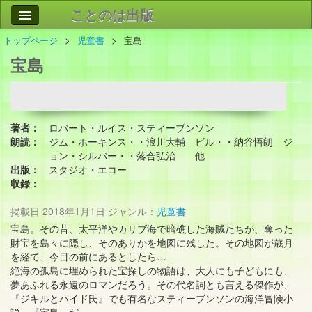
ことのは出版
トップページ
児童書
宝島
作品
事業案内
宝島
会社情報
お問い合わせ
著者：
ロバート・ルイス・スティーブンソン
検索
朗読：
ジム・ホーキンス・・浪川大輔 ビル・・納谷悟朗 ジ
ョン・シルバー・・落合弘治 他
出版：
スタジオ・エコー
収録：
掲載日
2018年1月1日
ジャンル：
児童書
宝島。その昔、太平洋やカリブ海で暗礁した海賊たちが、奪った
財宝を島々に隠し、そのありかを地図に残した。その地図が歳月
を経て、今目の前にあるとしたら…
絶海の孤島に埋められた宝探しの物語は、大人にも子どもにも、
夢あふれる永遠のロマンだろう。その代名詞とも言える傑作が、
『ジキルとハイド氏』でも有名なスティーブンソンの海洋冒険小