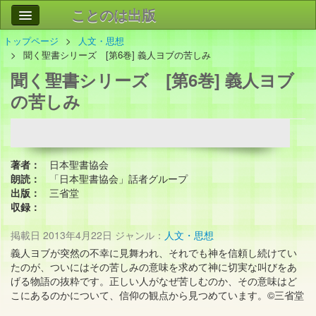
ことのは出版
トップページ
人文・思想
作品
事業案内
聞く聖書シリーズ [第6巻] 義人ヨブの苦しみ
聞く聖書シリーズ [第6巻] 義人ヨブ
会社情報
の苦しみ
お問い合わせ
検索
著者：
日本聖書協会
朗読：
「日本聖書協会」話者グループ
出版：
三省堂
収録：
掲載日
2013年4月22日
ジャンル：
人文・思想
義人ヨブが突然の不幸に見舞われ、それでも神を信頼し続けてい
たのが、ついにはその苦しみの意味を求めて神に切実な叫びをあ
げる物語の抜粋です。正しい人がなぜ苦しむのか、その意味はど
こにあるのかについて、信仰の観点から見つめています。©三省堂