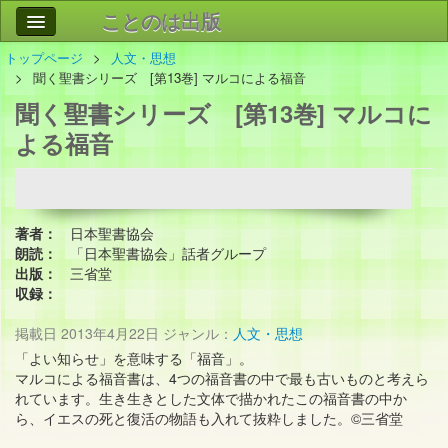
ことのは出版
トップページ
人文・思想
作品
事業案内
聞く聖書シリーズ [第13巻] マルコによる福音
聞く聖書シリーズ [第13巻] マルコに
会社情報
よる福音
お問い合わせ
検索
著者：
日本聖書協会
朗読：
「日本聖書協会」話者グループ
出版：
三省堂
収録：
掲載日
2013年4月22日
ジャンル：
人文・思想
「よい知らせ」を意味する「福音」。
マルコによる福音書は、4つの福音書の中で最も古いものと考えら
れています。生き生きとした文体で描かれたこの福音書の中か
ら、イエスの死と復活の物語も入れて抜粋しました。©三省堂