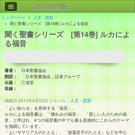
ことのは出版
トップページ
人文・思想
作品
事業案内
聞く聖書シリーズ [第14巻] ルカによる福音
聞く聖書シリーズ [第14巻] ルカによ
会社情報
る福音
お問い合わせ
検索
著者：
日本聖書協会
朗読：
「日本聖書協会」話者グループ
出版：
三省堂
収録：
掲載日
2013年4月22日
ジャンル：
人文・思想
「よい知らせ」を意味する「福音」。
ルカによる福音書は、「憐れみの福音」、「貧しい人のための福
音」と呼ばれ、4つの福音書の中でも最も直接的にこれらのテーマ
を強調しています。
「よいサマリア人のたとえ」、「放蕩息子のたとえ」などを中心