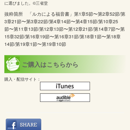
に選びました。©三省堂
抜粋箇所 「ルカによる福音書」第1章5節〜第2章52節/第
3章21節〜第3章22節/第4章14節〜第4章15節/第10章25
節〜第11章13節/第12章13節〜第12章21節/第14章7節〜第
15章32節/第16章19節〜第16章31節/第18章1節〜第18章
14節/第19章1節〜第19章10節
ご購入はこちらから
購入・配信サイト：