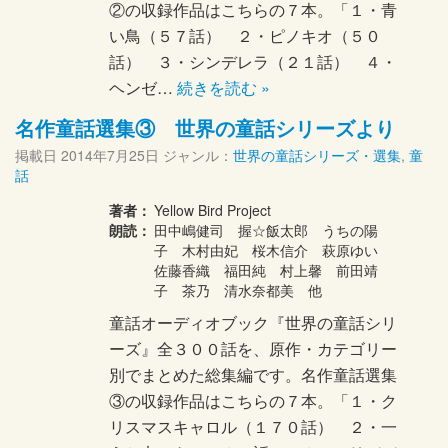
②の収録作品はこちらの７本。「１・青
い鳥（５７話） ２・ピノキオ（５０
話） ３・シンデレラ（２１話） ４・
ヘンゼ…
続きを読む »
名作童話選集③ 世界の童話シリーズより
掲載日
2014年7月25日
ジャンル：
世界の童話シリーズ・選集
,
童
話
著者：
Yellow Bird Project
朗読：
田中嶋健司 握☆飯太郎 うちの陽
子 木村由妃 桜木信介 萩原ゆい
佐藤香織 福田純 村上馨 前田靖
子 茶乃 清水奈都美 他
童話オーディオブック『世界の童話シリ
ーズ』全３００話を、原作・カテゴリー
別でまとめた総集編です。名作童話選集
③の収録作品はこちらの７本。「１・ク
リスマスキャロル（１７０話） ２・一