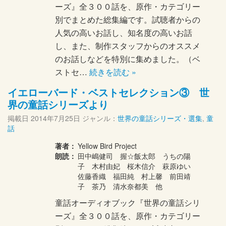
ーズ』全３００話を、原作・カテゴリー
別でまとめた総集編です。試聴者からの
人気の高いお話し、知名度の高いお話
し、また、制作スタッフからのオススメ
のお話しなどを特別に集めました。（ベ
ストセ…
続きを読む »
イエローバード・ベストセレクション③ 世
界の童話シリーズより
掲載日
2014年7月25日
ジャンル：
世界の童話シリーズ・選集
,
童
話
著者：
Yellow Bird Project
朗読：
田中嶋健司 握☆飯太郎 うちの陽
子 木村由妃 桜木信介 萩原ゆい
佐藤香織 福田純 村上馨 前田靖
子 茶乃 清水奈都美 他
童話オーディオブック『世界の童話シリ
ーズ』全３００話を、原作・カテゴリー