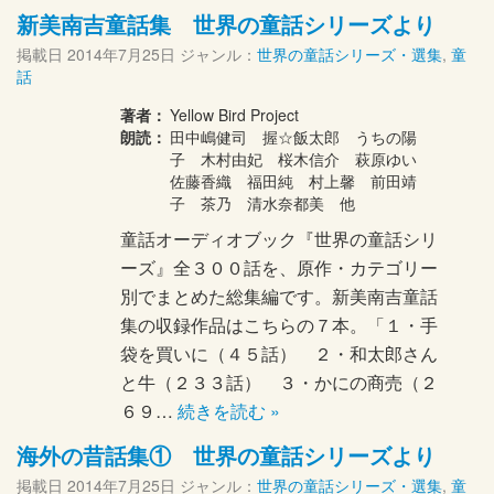
新美南吉童話集 世界の童話シリーズより
掲載日
2014年7月25日
ジャンル：
世界の童話シリーズ・選集
,
童
話
著者：
Yellow Bird Project
朗読：
田中嶋健司 握☆飯太郎 うちの陽
子 木村由妃 桜木信介 萩原ゆい
佐藤香織 福田純 村上馨 前田靖
子 茶乃 清水奈都美 他
童話オーディオブック『世界の童話シリ
ーズ』全３００話を、原作・カテゴリー
別でまとめた総集編です。新美南吉童話
集の収録作品はこちらの７本。「１・手
袋を買いに（４５話） ２・和太郎さん
と牛（２３３話） ３・かにの商売（２
６９…
続きを読む »
海外の昔話集① 世界の童話シリーズより
掲載日
2014年7月25日
ジャンル：
世界の童話シリーズ・選集
,
童