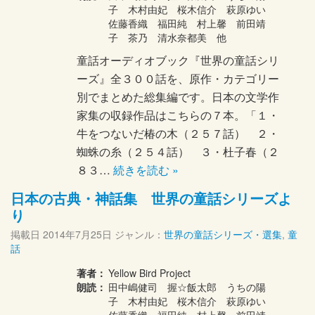
子 木村由妃 桜木信介 萩原ゆい
佐藤香織 福田純 村上馨 前田靖
子 茶乃 清水奈都美 他
童話オーディオブック『世界の童話シリ
ーズ』全３００話を、原作・カテゴリー
別でまとめた総集編です。日本の文学作
家集の収録作品はこちらの７本。「１・
牛をつないだ椿の木（２５７話） ２・
蜘蛛の糸（２５４話） ３・杜子春（２
８３…
続きを読む »
日本の古典・神話集 世界の童話シリーズよ
り
掲載日
2014年7月25日
ジャンル：
世界の童話シリーズ・選集
,
童
話
著者：
Yellow Bird Project
朗読：
田中嶋健司 握☆飯太郎 うちの陽
子 木村由妃 桜木信介 萩原ゆい