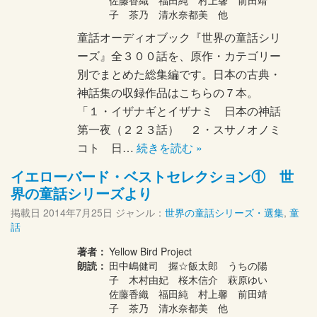
佐藤香織 福田純 村上馨 前田靖
子 茶乃 清水奈都美 他
童話オーディオブック『世界の童話シリ
ーズ』全３００話を、原作・カテゴリー
別でまとめた総集編です。日本の古典・
神話集の収録作品はこちらの７本。
「１・イザナギとイザナミ 日本の神話
第一夜（２２３話） ２・スサノオノミ
コト 日…
続きを読む »
イエローバード・ベストセレクション① 世
界の童話シリーズより
掲載日
2014年7月25日
ジャンル：
世界の童話シリーズ・選集
,
童
話
著者：
Yellow Bird Project
朗読：
田中嶋健司 握☆飯太郎 うちの陽
子 木村由妃 桜木信介 萩原ゆい
佐藤香織 福田純 村上馨 前田靖
子 茶乃 清水奈都美 他