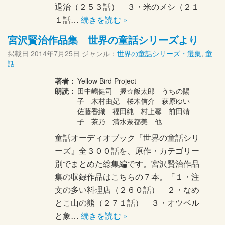
退治（２５３話） ３・米のメシ（２１
１話…
続きを読む »
宮沢賢治作品集 世界の童話シリーズより
掲載日
2014年7月25日
ジャンル：
世界の童話シリーズ・選集
,
童
話
著者：
Yellow Bird Project
朗読：
田中嶋健司 握☆飯太郎 うちの陽
子 木村由妃 桜木信介 萩原ゆい
佐藤香織 福田純 村上馨 前田靖
子 茶乃 清水奈都美 他
童話オーディオブック『世界の童話シリ
ーズ』全３００話を、原作・カテゴリー
別でまとめた総集編です。宮沢賢治作品
集の収録作品はこちらの７本。「１・注
文の多い料理店（２６０話） ２・なめ
とこ山の熊（２７１話） ３・オツベル
と象…
続きを読む »