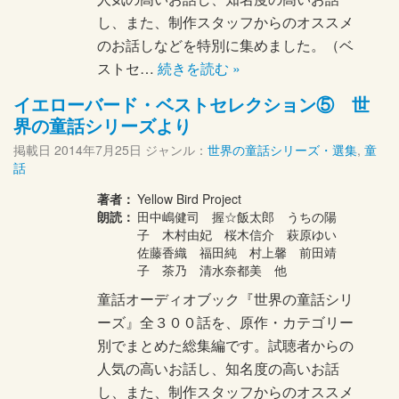
し、また、制作スタッフからのオススメ
のお話しなどを特別に集めました。（ベ
ストセ…
続きを読む »
イエローバード・ベストセレクション⑤ 世
界の童話シリーズより
掲載日
2014年7月25日
ジャンル：
世界の童話シリーズ・選集
,
童
話
著者：
Yellow Bird Project
朗読：
田中嶋健司 握☆飯太郎 うちの陽
子 木村由妃 桜木信介 萩原ゆい
佐藤香織 福田純 村上馨 前田靖
子 茶乃 清水奈都美 他
童話オーディオブック『世界の童話シリ
ーズ』全３００話を、原作・カテゴリー
別でまとめた総集編です。試聴者からの
人気の高いお話し、知名度の高いお話
し、また、制作スタッフからのオススメ