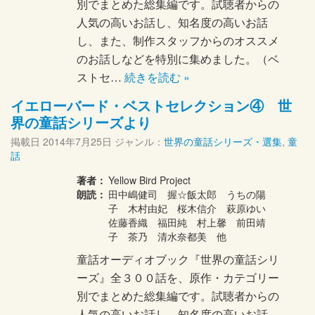
別でまとめた総集編です。試聴者からの
人気の高いお話し、知名度の高いお話
し、また、制作スタッフからのオススメ
のお話しなどを特別に集めました。（ベ
ストセ…
続きを読む »
イエローバード・ベストセレクション④ 世
界の童話シリーズより
掲載日
2014年7月25日
ジャンル：
世界の童話シリーズ・選集
,
童
話
著者：
Yellow Bird Project
朗読：
田中嶋健司 握☆飯太郎 うちの陽
子 木村由妃 桜木信介 萩原ゆい
佐藤香織 福田純 村上馨 前田靖
子 茶乃 清水奈都美 他
童話オーディオブック『世界の童話シリ
ーズ』全３００話を、原作・カテゴリー
別でまとめた総集編です。試聴者からの
人気の高いお話し、知名度の高いお話