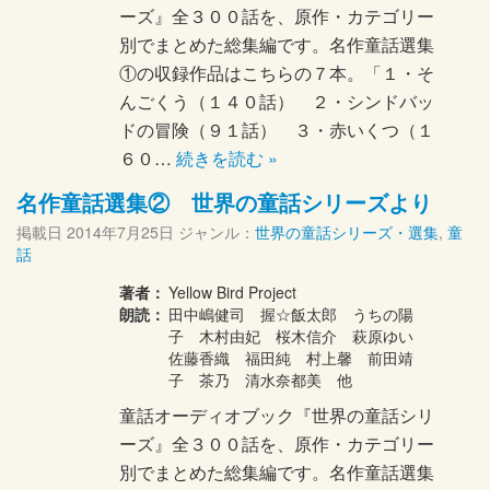
ーズ』全３００話を、原作・カテゴリー
別でまとめた総集編です。名作童話選集
①の収録作品はこちらの７本。「１・そ
んごくう（１４０話） ２・シンドバッ
ドの冒険（９１話） ３・赤いくつ（１
６０…
続きを読む »
名作童話選集② 世界の童話シリーズより
掲載日
2014年7月25日
ジャンル：
世界の童話シリーズ・選集
,
童
話
著者：
Yellow Bird Project
朗読：
田中嶋健司 握☆飯太郎 うちの陽
子 木村由妃 桜木信介 萩原ゆい
佐藤香織 福田純 村上馨 前田靖
子 茶乃 清水奈都美 他
童話オーディオブック『世界の童話シリ
ーズ』全３００話を、原作・カテゴリー
別でまとめた総集編です。名作童話選集