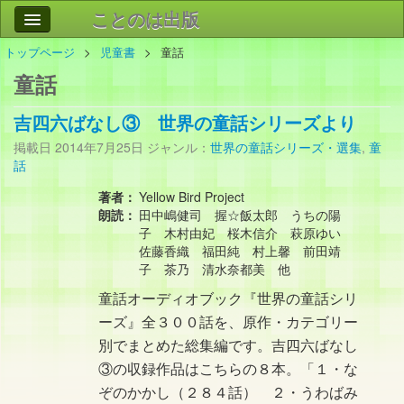
ことのは出版
トップページ
児童書
童話
作品
事業案内
童話
会社情報
吉四六ばなし③ 世界の童話シリーズより
お問い合わせ
掲載日
2014年7月25日
ジャンル：
世界の童話シリーズ・選集
,
童
話
検索
著者：
Yellow Bird Project
朗読：
田中嶋健司 握☆飯太郎 うちの陽
子 木村由妃 桜木信介 萩原ゆい
佐藤香織 福田純 村上馨 前田靖
子 茶乃 清水奈都美 他
童話オーディオブック『世界の童話シリ
ーズ』全３００話を、原作・カテゴリー
別でまとめた総集編です。吉四六ばなし
③の収録作品はこちらの８本。「１・な
ぞのかかし（２８４話） ２・うわばみ