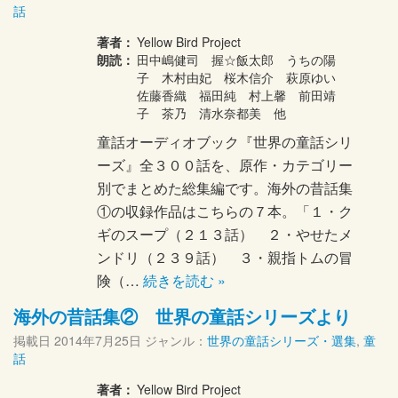
話
著者：
Yellow Bird Project
朗読：
田中嶋健司 握☆飯太郎 うちの陽
子 木村由妃 桜木信介 萩原ゆい
佐藤香織 福田純 村上馨 前田靖
子 茶乃 清水奈都美 他
童話オーディオブック『世界の童話シリ
ーズ』全３００話を、原作・カテゴリー
別でまとめた総集編です。海外の昔話集
①の収録作品はこちらの７本。「１・ク
ギのスープ（２１３話） ２・やせたメ
ンドリ（２３９話） ３・親指トムの冒
険（…
続きを読む »
海外の昔話集② 世界の童話シリーズより
掲載日
2014年7月25日
ジャンル：
世界の童話シリーズ・選集
,
童
話
著者：
Yellow Bird Project