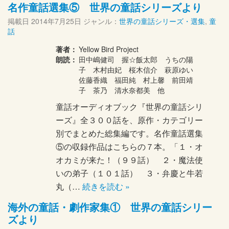
名作童話選集⑤ 世界の童話シリーズより
掲載日
2014年7月25日
ジャンル：
世界の童話シリーズ・選集
,
童
話
著者：
Yellow Bird Project
朗読：
田中嶋健司 握☆飯太郎 うちの陽
子 木村由妃 桜木信介 萩原ゆい
佐藤香織 福田純 村上馨 前田靖
子 茶乃 清水奈都美 他
童話オーディオブック『世界の童話シリ
ーズ』全３００話を、原作・カテゴリー
別でまとめた総集編です。名作童話選集
⑤の収録作品はこちらの７本。「１・オ
オカミが来た！（９９話） ２・魔法使
いの弟子（１０１話） ３・弁慶と牛若
丸（…
続きを読む »
海外の童話・劇作家集① 世界の童話シリー
ズより