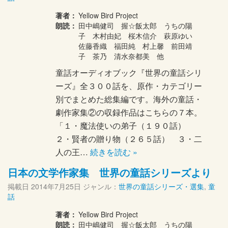
著者：
Yellow Bird Project
朗読：
田中嶋健司 握☆飯太郎 うちの陽
子 木村由妃 桜木信介 萩原ゆい
佐藤香織 福田純 村上馨 前田靖
子 茶乃 清水奈都美 他
童話オーディオブック『世界の童話シリ
ーズ』全３００話を、原作・カテゴリー
別でまとめた総集編です。海外の童話・
劇作家集②の収録作品はこちらの７本。
「１・魔法使いの弟子（１９０話）
２・賢者の贈り物（２６５話） ３・二
人の王…
続きを読む »
日本の文学作家集 世界の童話シリーズより
掲載日
2014年7月25日
ジャンル：
世界の童話シリーズ・選集
,
童
話
著者：
Yellow Bird Project
朗読：
田中嶋健司 握☆飯太郎 うちの陽