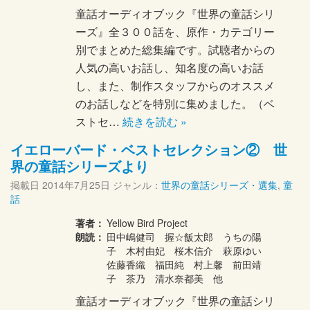
童話オーディオブック『世界の童話シリ
ーズ』全３００話を、原作・カテゴリー
別でまとめた総集編です。試聴者からの
人気の高いお話し、知名度の高いお話
し、また、制作スタッフからのオススメ
のお話しなどを特別に集めました。（ベ
ストセ…
続きを読む »
イエローバード・ベストセレクション② 世
界の童話シリーズより
掲載日
2014年7月25日
ジャンル：
世界の童話シリーズ・選集
,
童
話
著者：
Yellow Bird Project
朗読：
田中嶋健司 握☆飯太郎 うちの陽
子 木村由妃 桜木信介 萩原ゆい
佐藤香織 福田純 村上馨 前田靖
子 茶乃 清水奈都美 他
童話オーディオブック『世界の童話シリ