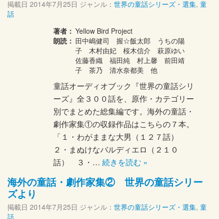
掲載日
2014年7月25日
ジャンル：
世界の童話シリーズ・選集
,
童
話
著者：
Yellow Bird Project
朗読：
田中嶋健司 握☆飯太郎 うちの陽
子 木村由妃 桜木信介 萩原ゆい
佐藤香織 福田純 村上馨 前田靖
子 茶乃 清水奈都美 他
童話オーディオブック『世界の童話シリ
ーズ』全３００話を、原作・カテゴリー
別でまとめた総集編です。海外の童話・
劇作家集①の収録作品はこちらの７本。
「１・わがままな大男（１２７話）
２・まぬけなバルディエロ（２１０
話） ３・…
続きを読む »
海外の童話・劇作家集② 世界の童話シリー
ズより
掲載日
2014年7月25日
ジャンル：
世界の童話シリーズ・選集
,
童
話