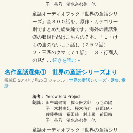
子 茶乃 清水奈都美 他
童話オーディオブック『世界の童話シリ
ーズ』全３００話を、原作・カテゴリー
別でまとめた総集編です。海外の昔話集
③の収録作品はこちらの７本。「１・け
もの達のないしょ話し（２５２話）
２・三匹のクマ（７１話） ３・行商人
の見た…
続きを読む »
名作童話選集① 世界の童話シリーズより
掲載日
2014年7月25日
ジャンル：
世界の童話シリーズ・選集
,
童
話
著者：
Yellow Bird Project
朗読：
田中嶋健司 握☆飯太郎 うちの陽
子 木村由妃 桜木信介 萩原ゆい
佐藤香織 福田純 村上馨 前田靖
子 茶乃 清水奈都美 他
童話オーディオブック『世界の童話シリ