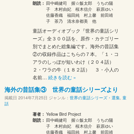
朗読：
田中嶋健司 握☆飯太郎 うちの陽
子 木村由妃 桜木信介 萩原ゆい
佐藤香織 福田純 村上馨 前田靖
子 茶乃 清水奈都美 他
童話オーディオブック『世界の童話シリ
ーズ』全３００話を、原作・カテゴリー
別でまとめた総集編です。海外の昔話集
②の収録作品はこちらの７本。「１・コ
アラのしっぽが短いわけ（２０４話）
２・ワラの牛（１８２話） ３・小人の
名前…
続きを読む »
海外の昔話集③ 世界の童話シリーズより
掲載日
2014年7月25日
ジャンル：
世界の童話シリーズ・選集
,
童
話
著者：
Yellow Bird Project
朗読：
田中嶋健司 握☆飯太郎 うちの陽
子 木村由妃 桜木信介 萩原ゆい
佐藤香織 福田純 村上馨 前田靖