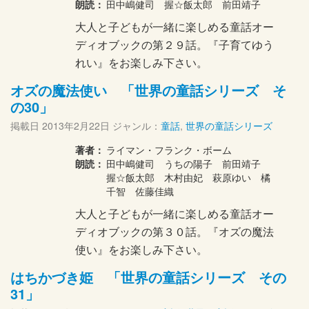
朗読：
田中嶋健司 握☆飯太郎 前田靖子
大人と子どもが一緒に楽しめる童話オー
ディオブックの第２９話。『子育てゆう
れい』をお楽しみ下さい。
オズの魔法使い 「世界の童話シリーズ そ
の30」
掲載日
2013年2月22日
ジャンル：
童話
,
世界の童話シリーズ
著者：
ライマン・フランク・ボーム
朗読：
田中嶋健司 うちの陽子 前田靖子
握☆飯太郎 木村由妃 萩原ゆい 橘
千智 佐藤佳織
大人と子どもが一緒に楽しめる童話オー
ディオブックの第３０話。『オズの魔法
使い』をお楽しみ下さい。
はちかづき姫 「世界の童話シリーズ その
31」