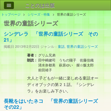
ことのは出版
トップページ
シリーズ・特集
世界の童話シリーズ
作品
事業案内
世界の童話シリーズ
会社情報
シンデレラ 「世界の童話シリーズ その
お問い合わせ
21」
掲載日
2013年2月22日
ジャンル：
童話
,
世界の童話シリーズ
検索
著者：
グリム兄弟
朗読：
田中嶋健司 うちの陽子 佐藤佳織
清水奈都美 萩原ゆい 握☆飯太郎
前田靖子
大人と子どもが一緒に楽しめる童話オー
ディオブックの第２１話。『シンデレ
ラ』をお楽しみ下さい。
長靴をはいたネコ 「世界の童話シリーズ
その22」