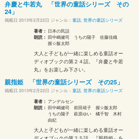
弁慶と牛若丸 「世界の童話シリーズ その
24」
掲載日
2013年2月22日
ジャンル：
童話
,
世界の童話シリーズ
著者：
日本の民話
朗読：
田中嶋健司 うちの陽子 佐藤佳織
握☆飯太郎
大人と子どもが一緒に楽しめる童話オー
ディオブックの第２４話。『弁慶と牛若
丸』をお楽しみ下さい。
親指姫 「世界の童話シリーズ その25」
掲載日
2013年2月22日
ジャンル：
童話
,
世界の童話シリーズ
著者：
アンデルセン
朗読：
田中嶋健司 前田靖子 握☆飯太郎
うちの陽子 萩原ゆい 橘千智 木村
由妃
大人と子どもが一緒に楽しめる童話オー
ディオブックの第２５話。『親指姫』を