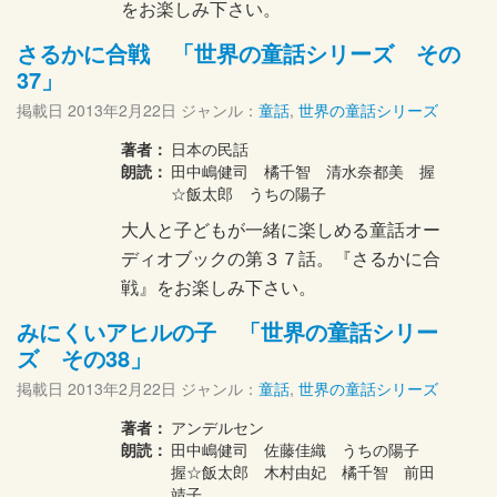
をお楽しみ下さい。
さるかに合戦 「世界の童話シリーズ その
37」
掲載日
2013年2月22日
ジャンル：
童話
,
世界の童話シリーズ
著者：
日本の民話
朗読：
田中嶋健司 橘千智 清水奈都美 握
☆飯太郎 うちの陽子
大人と子どもが一緒に楽しめる童話オー
ディオブックの第３７話。『さるかに合
戦』をお楽しみ下さい。
みにくいアヒルの子 「世界の童話シリー
ズ その38」
掲載日
2013年2月22日
ジャンル：
童話
,
世界の童話シリーズ
著者：
アンデルセン
朗読：
田中嶋健司 佐藤佳織 うちの陽子
握☆飯太郎 木村由妃 橘千智 前田
靖子