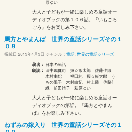
原ゆい
大人と子どもが一緒に楽しめる童話オー
ディオブックの第１０６話。『いもごろ
ごろ』をお楽しみ下さい。
馬方とやまんば 世界の童話シリーズその１
０８
掲載日
2013年4月3日
ジャンル：
童話
,
世界の童話シリーズ
著者：
日本の民話
朗読：
田中嶋健司 握☆飯太郎 佐藤佳織
木村由妃 福田純 握☆飯太郎 う
ちの陽子 木村由妃 村上馨 佐藤佳
織 前田靖子 萩原ゆい
大人と子どもが一緒に楽しめる童話オー
ディオブックの第話。『馬方とやまん
ば』をお楽しみ下さい。
ねずみの嫁入り 世界の童話シリーズその１
０９