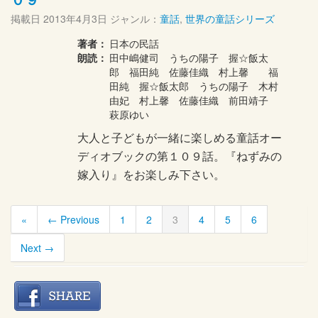
掲載日
2013年4月3日
ジャンル：
童話
,
世界の童話シリーズ
著者：
日本の民話
朗読：
田中嶋健司 うちの陽子 握☆飯太
郎 福田純 佐藤佳織 村上馨 福
田純 握☆飯太郎 うちの陽子 木村
由妃 村上馨 佐藤佳織 前田靖子
萩原ゆい
大人と子どもが一緒に楽しめる童話オー
ディオブックの第１０９話。『ねずみの
嫁入り』をお楽しみ下さい。
«
← Previous
1
2
3
4
5
6
Next →