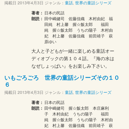
掲載日
2013年4月3日
ジャンル：
童話
,
世界の童話シリーズ
著者：
日本の民話
朗読：
田中嶋健司 佐藤佳織 木村由妃 福
田純 村上馨 握☆飯太郎 福田
純 握☆飯太郎 うちの陽子 木村由
妃 村上馨 佐藤佳織 前田靖子 萩
原ゆい
大人と子どもが一緒に楽しめる童話オー
ディオブックの第１０４話。『海の水は
なぜしょっぱい』をお楽しみ下さい。
いもごろごろ 世界の童話シリーズその１０
６
掲載日
2013年4月3日
ジャンル：
童話
,
世界の童話シリーズ
著者：
日本の民話
朗読：
田中嶋健司 握☆飯太郎 本庄麻利
子 木村由妃 うちの陽子 福田
純 握☆飯太郎 うちの陽子 木村由
妃 村上馨 佐藤佳織 前田靖子 萩