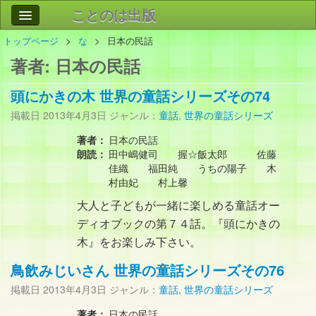
ことのは出版
トップページ
な
日本の民話
作品
事業案内
著者:
日本の民話
会社情報
頭にかきの木 世界の童話シリーズその74
お問い合わせ
掲載日
2013年4月3日
ジャンル：
童話
,
世界の童話シリーズ
検索
著者：
日本の民話
朗読：
田中嶋健司 握☆飯太郎 佐藤
佳織 福田純 うちの陽子 木
村由妃 村上馨
大人と子どもが一緒に楽しめる童話オー
ディオブックの第７４話。『頭にかきの
木』をお楽しみ下さい。
鳥飲みじいさん 世界の童話シリーズその76
掲載日
2013年4月3日
ジャンル：
童話
,
世界の童話シリーズ
著者：
日本の民話