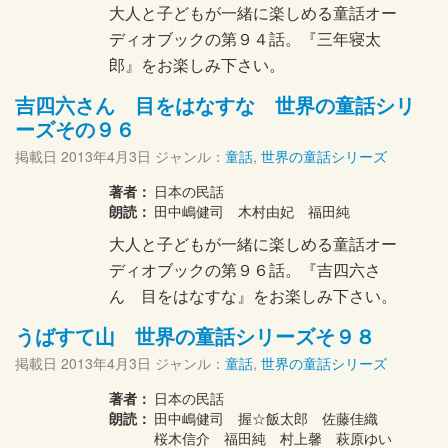
大人と子どもが一緒に楽しめる童話オー
ディオブックの第９４話。『三年寝太
郎』をお楽しみ下さい。
吉四六さん 目をはなすな 世界の童話シリ
ーズその９６
掲載日
2013年4月3日
ジャンル：
童話
,
世界の童話シリーズ
著者：
日本の民話
朗読：
田中嶋健司 木村由妃 福田純
大人と子どもが一緒に楽しめる童話オー
ディオブックの第９６話。『吉四六さ
ん 目をはなすな』をお楽しみ下さい。
うばすて山 世界の童話シリーズそ９８
掲載日
2013年4月3日
ジャンル：
童話
,
世界の童話シリーズ
著者：
日本の民話
朗読：
田中嶋健司 握☆飯太郎 佐藤佳織
桜木信介 福田純 村上馨 萩原ゆい