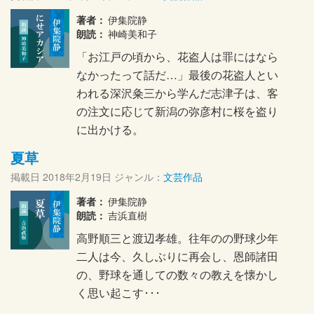
著者：
伊集院静
朗読：
神崎美和子
「お江戸の頃から、花盗人は罪にはなら
なかったって話だ…」最後の花盗人とい
われる深沢粂三から学んだ志津子は、客
の注文に応じて新潟の弥彦村に桜を盗り
に出かける。
夏草
掲載日
2018年2月19日
ジャンル：
文芸作品
著者：
伊集院静
朗読：
吉浜直樹
高野順三と渡辺孝雄。往年のの野球少年
二人は今、久しぶりに再会し、恩師諸田
の、野球を通しての数々の教えを懐かし
く思い起こす･･･