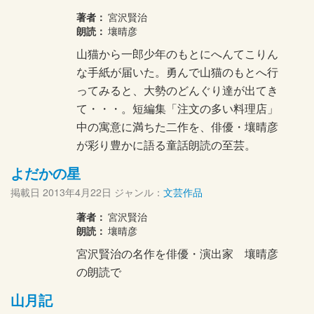
著者：
宮沢賢治
朗読：
壤晴彦
山猫から一郎少年のもとにへんてこりん
な手紙が届いた。勇んで山猫のもとへ行
ってみると、大勢のどんぐり達が出てき
て・・・。 短編集「注文の多い料理店」
中の寓意に満ちた二作を、俳優・壤晴彦
が彩り豊かに語る童話朗読の至芸。
よだかの星
掲載日
2013年4月22日
ジャンル：
文芸作品
著者：
宮沢賢治
朗読：
壤晴彦
宮沢賢治の名作を俳優・演出家 壤晴彦
の朗読で
山月記