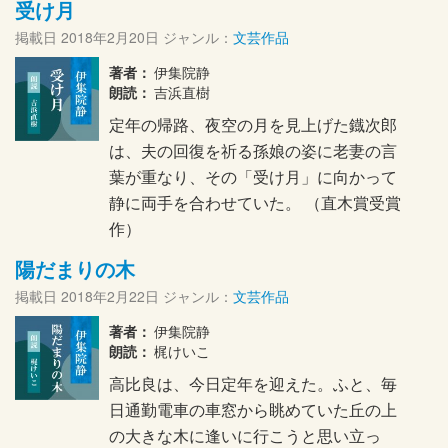
受け月
掲載日
2018年2月20日
ジャンル：
文芸作品
著者：
伊集院静
朗読：
吉浜直樹
定年の帰路、夜空の月を見上げた鐡次郎
は、夫の回復を祈る孫娘の姿に老妻の言
葉が重なり、その「受け月」に向かって
静に両手を合わせていた。 （直木賞受賞
作）
陽だまりの木
掲載日
2018年2月22日
ジャンル：
文芸作品
著者：
伊集院静
朗読：
梶けいこ
高比良は、今日定年を迎えた。ふと、毎
日通勤電車の車窓から眺めていた丘の上
の大きな木に逢いに行こうと思い立っ