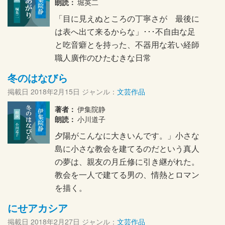
朗読：
堀英二
「目に見えぬところの丁寧さが 最後に
は表へ出て来るからな」･･･不自由な足
と吃音癖とを持った、不器用な若い経師
職人廣作のひたむきな日常
冬のはなびら
掲載日
2018年2月15日
ジャンル：
文芸作品
著者：
伊集院静
朗読：
小川道子
夕陽がこんなに大きいんです。」小さな
島に小さな教会を建てるのだという真人
の夢は、親友の月丘修に引き継がれた。
教会を一人で建てる男の、情熱とロマン
を描く。
にせアカシア
掲載日
2018年2月27日
ジャンル：
文芸作品