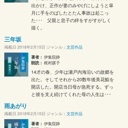
出かけ、正作が妻のみやげにしようと皐
月に手をのばしたとたん事故は起こっ
た･･･ 父親と息子の絆をすがすがしく
描く。
三年坂
掲載日
2018年2月15日
ジャンル：
文芸作品
著者：
伊集院静
朗読：
梶村蹊子
14才の春、少年は瀬戸内海沿いの故郷を
出た。そしてそれから20数年後美花鮨を
開店した。開店当日母が急死する。ずっ
と彼を支え続けてくれた母の人生は･･･
雨あがり
掲載日
2018年2月15日
ジャンル：
文芸作品
著者：
伊集院静