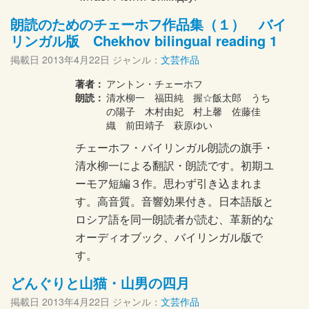
朗読のためのチェーホフ作品集（１） バイ
リンガル版 Chekhov bilingual reading 1
掲載日
2013年4月22日
ジャンル：
文芸作品
著者：
アントン・チェーホフ
朗読：
清水柳一 福田純 握☆飯太郎 うち
の陽子 木村由妃 村上馨 佐藤佳
織 前田靖子 萩原ゆい
チェーホフ・バイリンガル朗読の旗手・
清水柳一による翻訳・朗読です。初期ユ
ーモア短編３作。思わず引き込まれま
す。高音質。音響効果付き。日本語版と
ロシア語を同一朗読者が読む、革新的な
オーディオブック、バイリンガル版で
す。
どんぐりと山猫・山男の四月
掲載日
2013年4月22日
ジャンル：
文芸作品