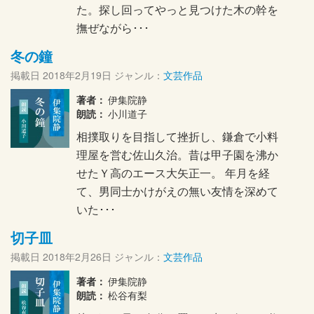
た。探し回ってやっと見つけた木の幹を
撫ぜながら･･･
冬の鐘
掲載日
2018年2月19日
ジャンル：
文芸作品
著者：
伊集院静
朗読：
小川道子
相撲取りを目指して挫折し、鎌倉で小料
理屋を営む佐山久治。昔は甲子園を沸か
せたＹ高のエース大矢正一。 年月を経
て、男同士かけがえの無い友情を深めて
いた･･･
切子皿
掲載日
2018年2月26日
ジャンル：
文芸作品
著者：
伊集院静
朗読：
松谷有梨