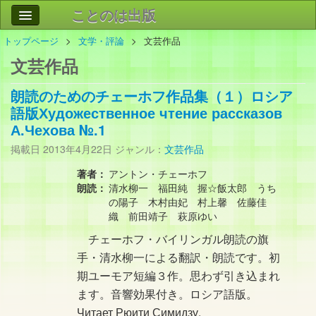
ことのは出版
トップページ
文学・評論
文芸作品
作品
事業案内
文芸作品
会社情報
朗読のためのチェーホフ作品集（１）ロシア
お問い合わせ
語版 Художественное чтение рассказов
А.Чехова №.1
検索
掲載日
2013年4月22日
ジャンル：
文芸作品
著者：
アントン・チェーホフ
朗読：
清水柳一 福田純 握☆飯太郎 うち
の陽子 木村由妃 村上馨 佐藤佳
織 前田靖子 萩原ゆい
チェーホフ・バイリンガル朗読の旗
手・清水柳一による翻訳・朗読です。初
期ユーモア短編３作。思わず引き込まれ
ます。音響効果付き。ロシア語版。
Читает Рюити Симидзу.