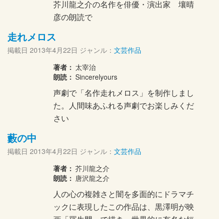
芥川龍之介の名作を俳優・演出家 壤晴
彦の朗読で
走れメロス
掲載日
2013年4月22日
ジャンル：
文芸作品
著者：
太宰治
朗読：
Sincerelyours
声劇で「名作走れメロス」を制作しまし
た。 人間味あふれる声劇でお楽しみくだ
さい
藪の中
掲載日
2013年4月22日
ジャンル：
文芸作品
著者：
芥川龍之介
朗読：
唐沢龍之介
人の心の複雑さと闇を多面的にドラマチ
ックに表現したこの作品は、黒澤明が映