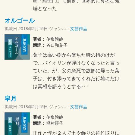
画「羅生門」で描き、世界的に有名な短
編となった
オルゴール
掲載日
2018年2月15日
ジャンル：
文芸作品
著者：
伊集院静
朗読：
谷口和花子
葉子は高い樹から墜ちた時の指のけが
で、バイオリンが弾けなくなったと言っ
ていた。が、父の急死で故郷に帰った葉
子は、付き添ってきてくれた行雄にだけ
は真相を語ろうとする･･･
皐月
掲載日
2018年2月15日
ジャンル：
文芸作品
著者：
伊集院静
朗読：
梶村蹊子
正作と惇が２人で七夕飾りの笹竹取りに