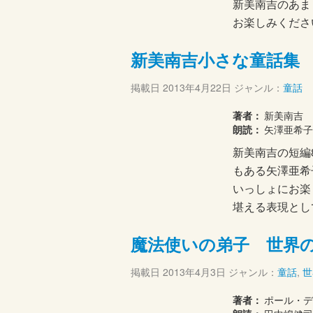
新美南吉のあま
お楽しみくださ
新美南吉小さな童話集
掲載日
2013年4月22日
ジャンル：
童話
著者：
新美南吉
朗読：
矢澤亜希子
新美南吉の短編
もある矢澤亜希
いっしょにお楽
堪える表現とし
魔法使いの弟子 世界
掲載日
2013年4月3日
ジャンル：
童話
,
世
著者：
ポール・デ