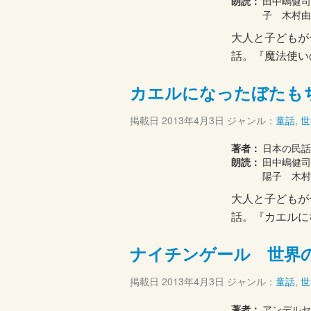
朗読：
田中嶋健司
子 木村由
大人と子どもが
話。『魔法使い
カエルになったぼたも
掲載日
2013年4月3日
ジャンル：
童話
,
世
著者：
日本の民話
朗読：
田中嶋健
陽子 木村
大人と子どもが
話。『カエルに
ナイチンゲール 世界
掲載日
2013年4月3日
ジャンル：
童話
,
世
著者：
アンデル