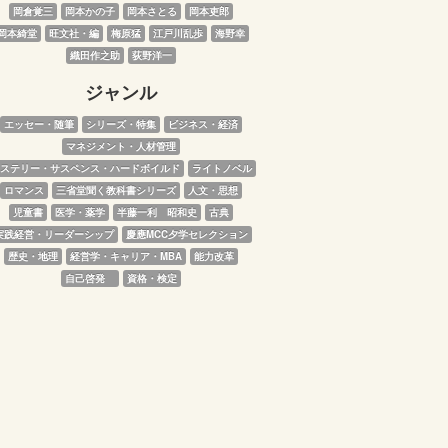
岡倉覚三
岡本かの子
岡本さとる
岡本吏郎
岡本綺堂
旺文社・編
梅原猛
江戸川乱歩
海野幸
織田作之助
荻野洋一
ジャンル
エッセー・随筆
シリーズ・特集
ビジネス・経済
マネジメント・人材管理
ステリー・サスペンス・ハードボイルド
ライトノベル
ロマンス
三省堂聞く教科書シリーズ
人文・思想
児童書
医学・薬学
半藤一利　昭和史
古典
実践経営・リーダーシップ
慶應MCC夕学セレクション
歴史・地理
経営学・キャリア・MBA
能力改革
自己啓発　
資格・検定