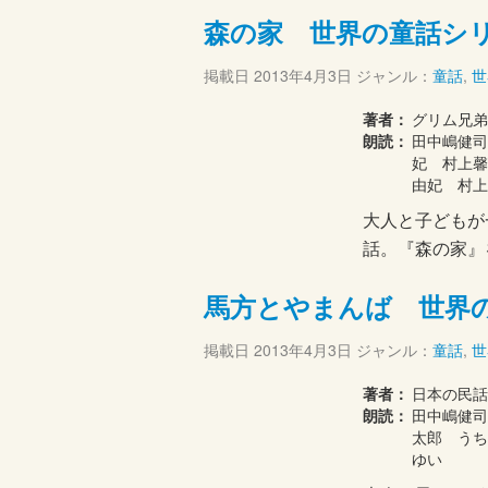
森の家 世界の童話シ
掲載日
2013年4月3日
ジャンル：
童話
,
世
著者：
グリム兄
朗読：
田中嶋健司
妃 村上
由妃 村上
大人と子どもが
話。『森の家』
馬方とやまんば 世界
掲載日
2013年4月3日
ジャンル：
童話
,
世
著者：
日本の民話
朗読：
田中嶋健
太郎 うち
ゆい