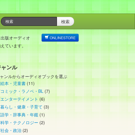
検索
は出版オーディオ
ONLINESTORE
揃えています。
ジャンル
ャンルからオーディオブックを選ぶ
絵本・児童書
(11)
コミック・ラノベ・BL
(7)
エンターテイメント
(6)
暮らし・健康・子育て
(3)
語学・辞事典・年鑑
(1)
科学・テクノロジー
(2)
社会・政治
(2)