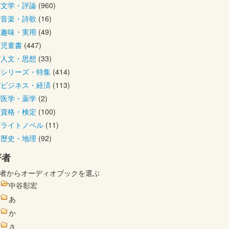
文学・評論
(960)
音楽・詩歌
(16)
趣味・実用
(49)
児童書
(447)
人文・思想
(33)
シリーズ・特集
(414)
ビジネス・経済
(113)
医学・薬学
(2)
資格・検定
(100)
ライトノベル
(11)
歴史・地理
(92)
著者
者からオーディオブックを選ぶ
中谷彰宏
あ
か
さ