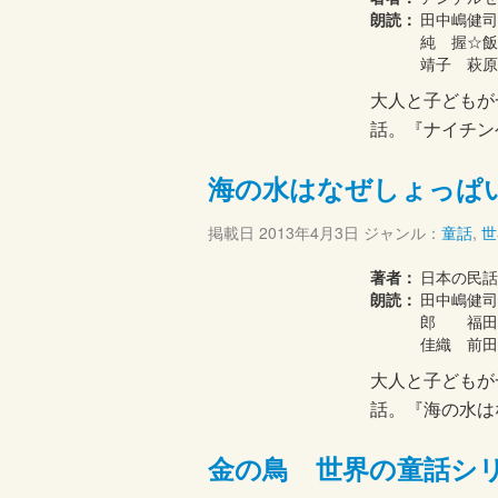
朗読：
田中嶋健
純 握☆飯
靖子 萩原
大人と子どもが
話。『ナイチン
海の水はなぜしょっぱ
掲載日
2013年4月3日
ジャンル：
童話
,
世
著者：
日本の民話
朗読：
田中嶋健司
郎 福田
佳織 前田
大人と子どもが
話。『海の水は
金の鳥 世界の童話シ