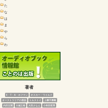
た
な
は
ま
や
ら
わ
著者
E・T・A・ホフマン
オスカー・ワイルド
オーストラリアの昔話
トルストイ
上横手雅敬
内田百閒
大城立裕
大田さなえ
小和田哲男