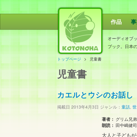
作品
事
ことのは出
オーディオブ
ブック。日本
トップページ
児童書
児童書
カエルとウシのお話し
掲載日
2013年4月3日
ジャンル：
童話
,
世
著者：
グリム兄弟
朗読：
田中嶋健司
大人と子どもが