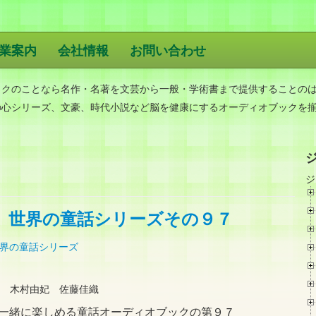
業案内
会社情報
お問い合わせ
版
ックのことなら名作・名著を文芸から一般・学術書まで提供することの
の心シリーズ、文豪、時代小説など脳を健康にするオーディオブックを
ジ
 世界の童話シリーズその９７
界の童話シリーズ
 木村由妃 佐藤佳織
一緒に楽しめる童話オーディオブックの第９７