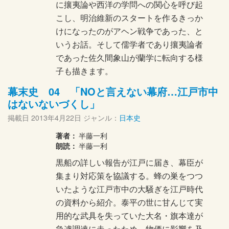
に攘夷論や西洋の学問への関心を呼び起
こし、明治維新のスタートを作るきっか
けになったのがアヘン戦争であった、と
いうお話。そして儒学者であり攘夷論者
であった佐久間象山が蘭学に転向する様
子も描きます。
幕末史 04 「NOと言えない幕府…江戸市中
はないないづくし」
掲載日
2013年4月22日
ジャンル：
日本史
著者：
半藤一利
朗読：
半藤一利
黒船の詳しい報告が江戸に届き、幕臣が
集まり対応策を協議する。蜂の巣をつつ
いたような江戸市中の大騒ぎを江戸時代
の資料から紹介。泰平の世に甘んじて実
用的な武具を失っていた大名・旗本達が
急遽調達に走ったため、物価に影響を及