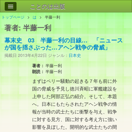
ことのは出版
トップページ
は
半藤一利
作品
事業案内
著者:
半藤一利
会社情報
幕末史 03 半藤一利の目線… 「ニュース
お問い合わせ
が国を揺さぶった…アヘン戦争の脅威」
掲載日
2013年4月22日
ジャンル：
日本史
検索
著者：
半藤一利
朗読：
半藤一利
まずはペリー騒動の起きる７年も前に外
国の脅威を予見し徳川斉昭に軍艦建設を
上申した阿部正弘の紹介。そして、本題
へ。日本にもたらされたアヘン戦争の情
報が当時の武士たちに衝撃を与え、戦争
に対する見方、国に対する考え方に強い
影響を及ぼした。開明的な武士たちの間