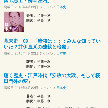
国の志士・橋本左内」
掲載日
2013年4月22日
ジャンル：
日本史
著者：
半藤一利
朗読：
半藤一利
幕末史 09 「暗殺は：：：みんな知ってい
いた？井伊直弼の独裁と暗殺」
掲載日
2013年4月22日
ジャンル：
日本史
著者：
半藤一利
朗読：
半藤一利
聴く歴史・江戸時代『安政の大獄、そして桜
田門外の変』
掲載日
2013年4月22日
ジャンル：
日本史
著者：
半藤一利
朗読：
半藤一利