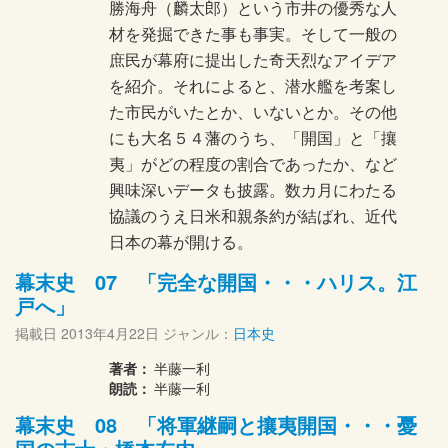
勝海舟（麟太郎）という市井の優秀な人
材を発掘できた事も事実。そして一般の
庶民が幕府に提出した奇天烈なアイデア
を紹介。それによると、潜水艦を考案し
た市民がいたとか、いないとか。その他
にも大名５４藩のうち、「開国」と「攘
夷」がどの程度の割合であったか、など
興味深いデータも披露。数カ月にわたる
協議のうえ日米和親条約が結ばれ、近代
日本の幕が開ける。
幕末史 07 「完全な開国・・・ハリス。江
戸へ」
掲載日
2013年4月22日
ジャンル：
日本史
著者：
半藤一利
朗読：
半藤一利
幕末史 08 「将軍継嗣と攘夷開国・・・憂