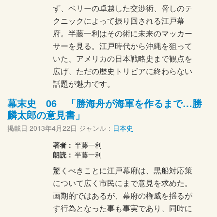
ず、ペリーの卓越した交渉術、脅しのテ
クニックによって振り回される江戸幕
府。半藤一利はその術に未来のマッカー
サーを見る。江戸時代から沖縄を狙って
いた、アメリカの日本戦略史まで観点を
広げ、ただの歴史トリビアに終わらない
話題が魅力です。
幕末史 06 「勝海舟が海軍を作るまで…勝
麟太郎の意見書」
掲載日
2013年4月22日
ジャンル：
日本史
著者：
半藤一利
朗読：
半藤一利
驚くべきことに江戸幕府は、黒船対応策
について広く市民にまで意見を求めた。
画期的ではあるが、幕府の権威を揺るが
す行為となった事も事実であり、同時に