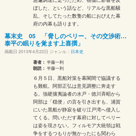
ぼした、という話など、リアルな黒船騒
乱、そしてたった数隻の船におびえた幕
府の内幕も語ります。
幕末史 05 「脅しのペリー、その交渉術…
泰平の眠りを覚ます上喜撰」
掲載日
2013年4月22日
ジャンル：
日本史
著者：
半藤一利
朗読：
半藤一利
６月５日、黒船対策を幕閣間で協議する
も難航。阿部正弘は意見調整に奔走す
る。強硬攘夷論者の水戸・徳川斉昭から
阿部は「穏便」の言を引き出すも、浦賀
にいた黒船が静寂を破り江戸湾へ侵入し
てくる。問いただす幕府に対してペリー
は姿を現さない。フィルモア大統領は戦
争をするつもりが無かったにも関わら